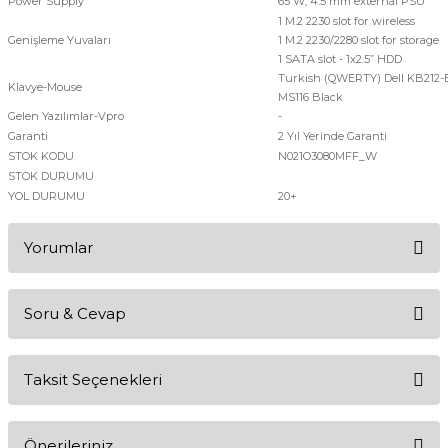
Power Supply
65 W, 4.5 mm external PSU
1 M.2 2230 slot for wireless
Genişleme Yuvaları
1 M.2 2230/2280 slot for storage
1 SATA slot - 1x2.5” HDD
Turkish (QWERTY) Dell KB212-B
Klavye-Mouse
MS116 Black
Gelen Yazılımlar-Vpro
-
Garanti
2 Yıl Yerinde Garanti
STOK KODU
N021O3080MFF_W
STOK DURUMU
YOL DURUMU
20+
Yorumlar
Soru & Cevap
Bu ürüne ilk yorumu siz yapın!
Taksit Seçenekleri
Yorum Yaz
Ürün hakkında henüz soru sorulmamış.
Önerileriniz