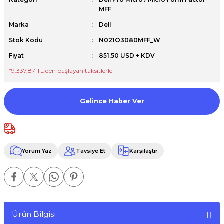
MFF
Premium / XPS+GPU
Marka
Dell
Stok Kodu
N021O3080MFF_W
Fiyat
851,50 USD + KDV
*9.337,87 TL den başlayan taksitlerle!
Gelince Haber Ver
Yorum Yaz
Tavsiye Et
Karşılaştır
Ürün Bilgisi