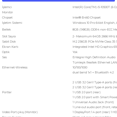
İşlemci
Intel(R) Core(TM) i5-10500T (6
Monitör
Chipset
Intel® B460 Chipset
İşletim Sistemi
Windows 10 Pro 64bit English, 
Bellek
8GB (1X8GB) DDR4 non-ECC M
Slot Sayısı
2- Maksimum 64GB 2666 MHz 
Sabit Disk
M.2 256GB PCIe NVMe Class 35 S
Ekran Kartı
Integrated Intel HD Graphics 61
Optik
Yok
Ses
Entegre High Definition Audio
Tümleşik Realtek Ethernet LAN
Ethernet-Wireless
10/100/1000
dual band 1x1 + Bluetooth 4.2
2 USB 3.2 Gen1 Type-A ports (fr
2 USB 3.2 Gen1 Type-A ports (re
Portlar
1 USB 2.0 port (rear)
1 USB 2.0 port with Smart Powe
1 Universal Audio Jack (front)
1 Line-out audio port (front, ret
Video Port çıkış (Monitör)
1 DisplayPort 1.4 port (rear) 1 HD