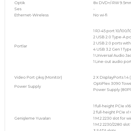
Optik
8x DVD+/-RW 9.5mm 
Ses
-
Ethernet-Wireless
No wi-fi
1 RJ-45 port 10/100/
2 USB 2.0 Type-A por
2 USB 2.0 ports wit
Portlar
4 USB 3.2 Gen 1 Type
1 Universal Audio Jac
1 Line-out audio por
Video Port çıkış (Monitör)
2 X DisplayPorts 1.4 
OptiPlex 3090 Tower
Power Supply
Power Supply (80Pl
1 full-height PCIe x1
2 full-height PCIe x1
Genişleme Yuvaları
1 M.2 2230 slot for w
1 M.2 2230/2280 slot
3 SATA slots