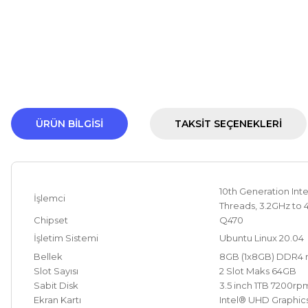
ÜRÜN BILGISI
TAKSIT SEÇENEKLERI
10th Generation Int
İşlemci
Threads, 3.2GHz to
Chipset
Q470
İşletim Sistemi
Ubuntu Linux 20.04
Bellek
8GB (1x8GB) DDR4
Slot Sayısı
2 Slot Maks 64GB
Sabit Disk
3.5 inch 1TB 7200rp
Ekran Kartı
Intel® UHD Graphic