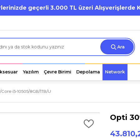
lerinizde geçerli 3.000 TL üzeri Alışverişlerde 
Ara
ksesuar
Yazılım
Çevre Birimi
Depolama
Network
/Core i5-10505/8GB/1TB/U
Opti 30
43.810,