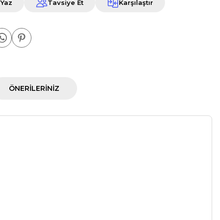
 Yaz
Tavsiye Et
Karşılaştır
ÖNERILERINIZ