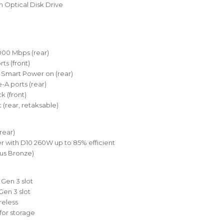
Optical Disk Drive
1000 Mbps (rear)
ts (front)
h Smart Power on (rear)
-A ports (rear)
k (front)
t (rear, retaksable)
(rear)
 with D10 260W up to 85% efficient
us Bronze)
6 Gen 3 slot
 Gen 3 slot
ireless
 for storage