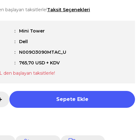
n başlayan taksitlerle!
Taksit Seçenekleri
Mini Tower
Dell
u
N009O3090MTAC_U
765,70 USD + KDV
L den başlayan taksitlerle!
Sepete Ekle