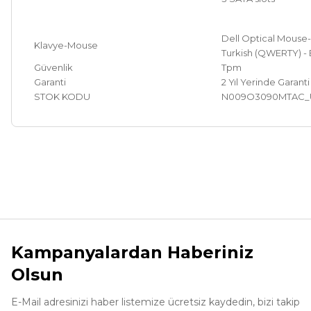
Dell Optical Mouse-
Klavye-Mouse
Turkish (QWERTY) -
Güvenlik
Tpm
Garanti
2 Yıl Yerinde Garanti
STOK KODU
N009O3090MTAC_
Bu ürünün fiyat bilgisi, resim, ürün açıklamalarında ve diğer ko
Görüş ve önerileriniz için teşekkür ederiz.
Ürün resmi kalitesiz, bozuk veya görüntülenemiyor.
Ürün açıklamasında eksik bilgiler bulunuyor.
Kampanyalardan Haberiniz
Ürün bilgilerinde hatalar bulunuyor.
Olsun
Ürün fiyatı diğer sitelerden daha pahalı.
Bu ürüne benzer farklı alternatifler olmalı.
E-Mail adresinizi haber listemize ücretsiz kaydedin, bizi takip