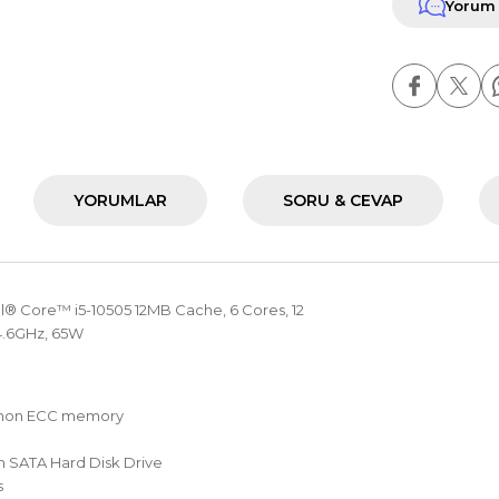
Yorum
YORUMLAR
SORU & CEVAP
el® Core™ i5-10505 12MB Cache, 6 Cores, 12
 4.6GHz, 65W
 non ECC memory
m SATA Hard Disk Drive
s