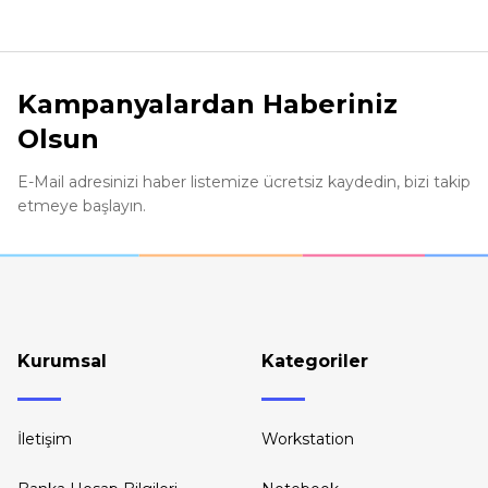
Ürün resmi kalitesiz, bozuk veya görüntülenemiyor.
Ürün açıklamasında eksik bilgiler bulunuyor.
Kampanyalardan Haberiniz
Ürün bilgilerinde hatalar bulunuyor.
Olsun
Ürün fiyatı diğer sitelerden daha pahalı.
Bu ürüne benzer farklı alternatifler olmalı.
E-Mail adresinizi haber listemize ücretsiz kaydedin, bizi takip
etmeye başlayın.
Kurumsal
Kategoriler
İletişim
Workstation