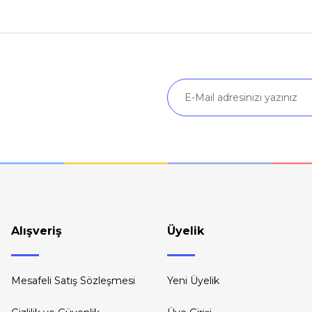
Yorum Yaz
Soru Sor
Gönder
Alışveriş
Üyelik
Mesafeli Satış Sözleşmesi
Yeni Üyelik