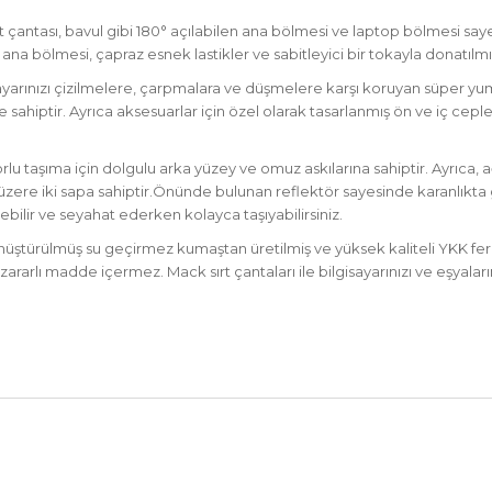
t çantası, bavul gibi 180° açılabilen ana bölmesi ve laptop bölmesi say
ana bölmesi, çapraz esnek lastikler ve sabitleyici bir tokayla donatılmış
isayarınızı çizilmelere, çarpmalara ve düşmelere karşı koruyan süper yu
e sahiptir. Ayrıca aksesuarlar için özel olarak tasarlanmış ön ve iç cepl
u taşıma için dolgulu arka yüzey ve omuz askılarına sahiptir. Ayrıca, a
üzere iki sapa sahiptir.Önünde bulunan reflektör sayesinde karanlıkta g
yebilir ve seyahat ederken kolayca taşıyabilirsiniz.
nüştürülmüş su geçirmez kumaştan üretilmiş ve yüksek kaliteli YKK fermu
r zararlı madde içermez. Mack sırt çantaları ile bilgisayarınızı ve eşyal
nularda yetersiz gördüğünüz noktaları öneri formunu kullanarak tarafımız
Ürün hakkında henüz soru sorulmamış.
Bu ürüne ilk yorumu siz yapın!