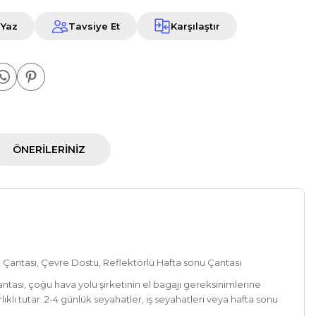
 Yaz
Tavsiye Et
Karşılaştır
ÖNERILERINIZ
t Çantası, Çevre Dostu, Reflektörlü Hafta sonu Çantası
antası, çoğu hava yolu şirketinin el bagajı gereksinimlerine
ıklı tutar. 2-4 günlük seyahatler, iş seyahatleri veya hafta sonu