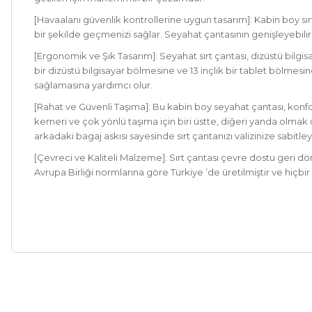
[Havaalanı güvenlik kontrollerine uygun tasarım]: Kabin boy sır
bir şekilde geçmenizi sağlar. Seyahat çantasının genişleyebilir 
[Ergonomik ve Şık Tasarım]: Seyahat sırt çantası, dizüstü bilg
bir dizüstü bilgisayar bölmesine ve 13 inçlik bir tablet bölmesin
sağlamasına yardımcı olur.
[Rahat ve Güvenli Taşıma]: Bu kabin boy seyahat çantası, konforl
kemeri ve çok yönlü taşıma için biri üstte, diğeri yanda olmak 
arkadaki bagaj askısı sayesinde sırt çantanızı valizinize sabitle
[Çevreci ve Kaliteli Malzeme]: Sırt çantası çevre dostu geri dö
Avrupa Birliği normlarına göre Türkiye ’de üretilmiştir ve hiçbi
Bu ürünün fiyat bilgisi, resim, ürün açıklamalarında ve diğer ko
Görüş ve önerileriniz için teşekkür ederiz.