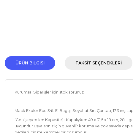
ÜRÜN BILGISI
TAKSIT SEÇENEKLERI
Kurumsal Siparişler için stok sorunuz
Mack Explor Eco 34L El Bagajı Seyahat Sırt Çantası, 17.3 inç L
[Genişleyebilen Kapasite] : Kapalıyken 49 x 31,5 x 18 cm, 28L; g
uygundur.Eşyalarınız için güvenilir koruma ve çok sayıda cep suna
gezileri için mükemmel bir çözümdür.