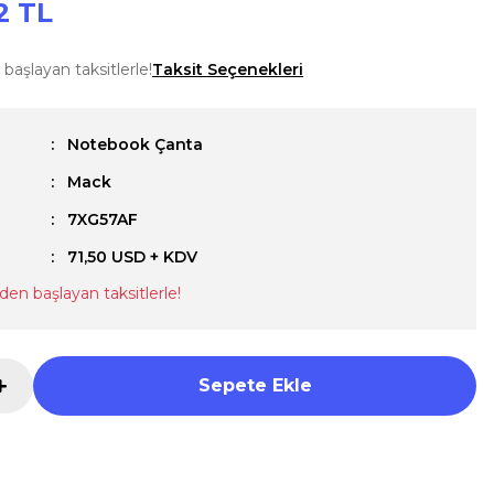
2 TL
başlayan taksitlerle!
Taksit Seçenekleri
Notebook Çanta
Mack
u
7XG57AF
71,50 USD + KDV
den başlayan taksitlerle!
Sepete Ekle