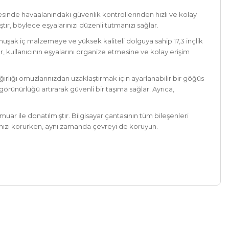
esinde havaalanındaki güvenlik kontrollerinden hızlı ve kolay
tır, böylece eşyalarınızı düzenli tutmanızı sağlar.
muşak iç malzemeye ve yüksek kaliteli dolguya sahip 17,3 inçlik
er, kullanıcının eşyalarını organize etmesine ve kolay erişim
ğırlığı omuzlarınızdan uzaklaştırmak için ayarlanabilir bir göğüs
örünürlüğü artırarak güvenli bir taşıma sağlar. Ayrıca,
ar ile donatılmıştır. Bilgisayar çantasının tüm bileşenleri
arınızı korurken, aynı zamanda çevreyi de koruyun.
a iletebilirsiniz.