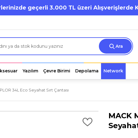
lerinizde geçerli 3.000 TL üzeri Alışverişlerde 
Ara
ksesuar
Yazılım
Çevre Birimi
Depolama
Network
PLOR 34L Eco Seyahat Sırt Çantası
MACK M
Seyahat