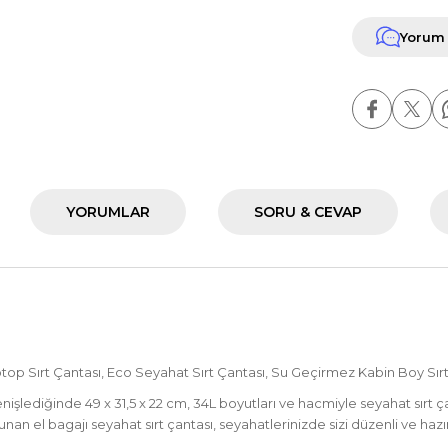
Yorum
YORUMLAR
SORU & CEVAP
aptop Sırt Çantası, Eco Seyahat Sırt Çantası, Su Geçirmez Kabin Boy Sır
enişlediğinde 49 x 31,5 x 22 cm, 34L boyutları ve hacmiyle seyahat sırt ç
n el bagajı seyahat sırt çantası, seyahatlerinizde sizi düzenli ve hazırl