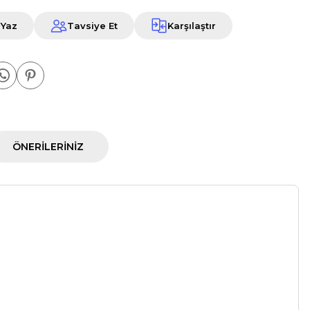
 Yaz
Tavsiye Et
Karşılaştır
ÖNERILERINIZ