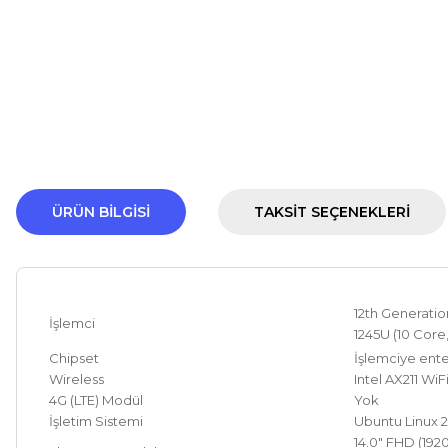
ÜRÜN BILGISI
TAKSIT SEÇENEKLERI
12th Generation
İşlemci
1245U (10 Core
Chipset
İşlemciye ent
Wireless
Intel AX211 WiF
4G (LTE) Modül
Yok
İşletim Sistemi
Ubuntu Linux 
14.0" FHD (192