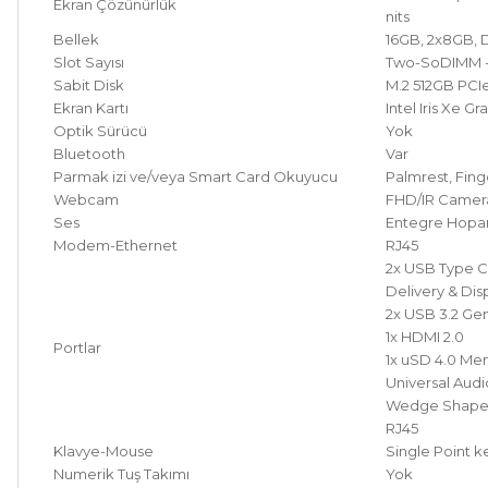
Ekran Çözünürlük
nits
Bellek
16GB, 2x8GB,
Slot Sayısı
Two-SoDIMM 
Sabit Disk
M.2 512GB PCIe
Ekran Kartı
Intel Iris Xe Gr
Optik Sürücü
Yok
Bluetooth
Var
Parmak izi ve/veya Smart Card Okuyucu
Palmrest, Fing
Webcam
FHD/IR Camer
Ses
Entegre Hopar
Modem-Ethernet
RJ45
2x USB Type C
Delivery & Dis
2x USB 3.2 Gen
1x HDMI 2.0
Portlar
1x uSD 4.0 Me
Universal Audi
Wedge Shaped
RJ45
Klavye-Mouse
Single Point k
Numerik Tuş Takımı
Yok