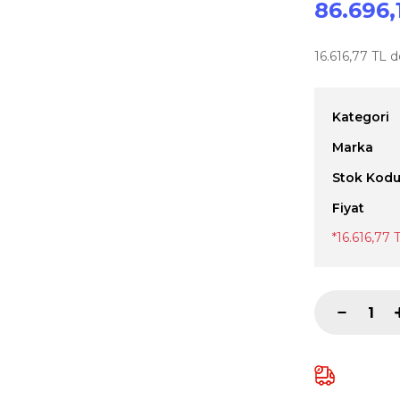
86.696,
16.616,77 TL d
Kategori
Marka
Stok Kod
Fiyat
*16.616,77 