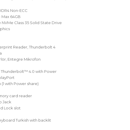
 DDR4 Non-ECC
- Max 64GB
 NVMe Class 35 Solid State Drive
aphics
erprint Reader, Thunderbolt 4
a
lör, Entegre Mikrofon
 Thunderbolt™ 4.0 with Power
playPort
 (1 with Power share)
mory card reader
o Jack
 Lock slot
eyboard Turkish with backlit