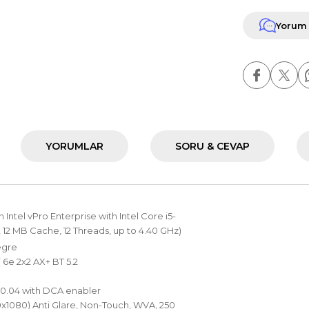
Yorum
YORUMLAR
SORU & CEVAP
 Intel vPro Enterprise with Intel Core i5-
, 12 MB Cache, 12 Threads, up to 4.40 GHz)
egre
i 6e 2x2 AX+ BT 5.2
20.04 with DCA enabler
0x1080) Anti Glare, Non-Touch, WVA, 250