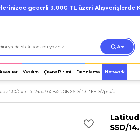
lerinizde geçerli 3.000 TL üzeri Alışverişlerde 
Ara
ksesuar
Yazılım
Çevre Birimi
Depolama
Network
ude 5430/Core i5-1245U/16GB/512GB SSD/14.0'' FHD/Vpro/U
Latitud
SSD/14.