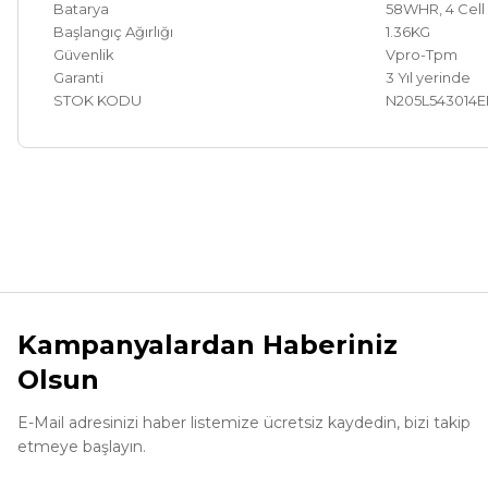
Batarya
58WHR, 4 Cell
Başlangıç Ağırlığı
1.36KG
Güvenlik
Vpro-Tpm
Garanti
3 Yıl yerinde
STOK KODU
N205L543014
Bu ürünün fiyat bilgisi, resim, ürün açıklamalarında ve diğer ko
Görüş ve önerileriniz için teşekkür ederiz.
Ürün resmi kalitesiz, bozuk veya görüntülenemiyor.
Ürün açıklamasında eksik bilgiler bulunuyor.
Kampanyalardan Haberiniz
Ürün bilgilerinde hatalar bulunuyor.
Olsun
Ürün fiyatı diğer sitelerden daha pahalı.
Bu ürüne benzer farklı alternatifler olmalı.
E-Mail adresinizi haber listemize ücretsiz kaydedin, bizi takip
etmeye başlayın.