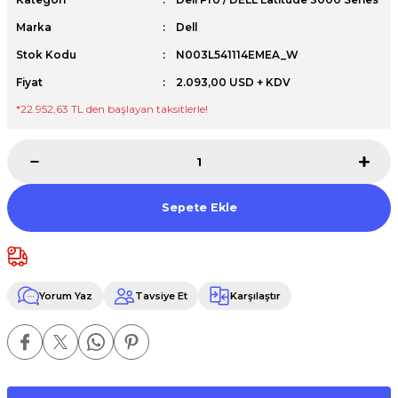
Premium / XPS+GPU
Marka
Dell
Stok Kodu
N003L541114EMEA_W
Fiyat
2.093,00 USD + KDV
*22.952,63 TL den başlayan taksitlerle!
Sepete Ekle
Yorum Yaz
Tavsiye Et
Karşılaştır