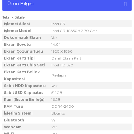
Ürün Bilgisi
Teknik Bilgiler
İşlemci Ailesi
Intel Ci7
İşlemci Modeli
Intel Ci7-10850H 2.70 GHz
Dokunmatik Ekran
Yok
Ekran Boyutu
14,0"
Ekran Çözünürlüğü
1920 X 1080
Ekran Kartı Tipi
Dahili Ekran Kartı
Ekran Kartı Chip Seti
Intel HD 620
Ekran Kartı Bellek
Paylaşımlı
Kapasitesi
Sabit HDD Kapasitesi
Yok
Sabit SSD Kapasitesi
512GB
Ram (Sistem Belleği)
16GB
RAM Türü
DDR4-2400
İşletim Sistemi
Ubuntu
Bluetooth
Var
Webcam
Var
Wi-Fi
Var