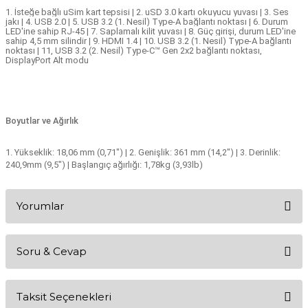
1. İsteğe bağlı uSim kart tepsisi | 2. uSD 3.0 kartı okuyucu yuvası | 3. Ses
jakı | 4. USB 2.0 | 5. USB 3.2 (1. Nesil) Type-A bağlantı noktası | 6. Durum
LED'ine sahip RJ-45 | 7. Saplamalı kilit yuvası | 8. Güç girişi, durum LED'ine
sahip 4,5 mm silindir | 9. HDMI 1.4 | 10. USB 3.2 (1. Nesil) Type-A bağlantı
noktası | 11, USB 3.2 (2. Nesil) Type-C™ Gen 2x2 bağlantı noktası,
DisplayPort Alt modu
Boyutlar ve Ağırlık
1. Yükseklik: 18,06 mm (0,71") | 2. Genişlik: 361 mm (14,2") | 3. Derinlik:
240,9mm (9,5") | Başlangıç ağırlığı: 1,78kg (3,93lb)
Yorumlar
Soru & Cevap
Bu ürüne ilk yorumu siz yapın!
Taksit Seçenekleri
Yorum Yaz
Ürün hakkında henüz soru sorulmamış.