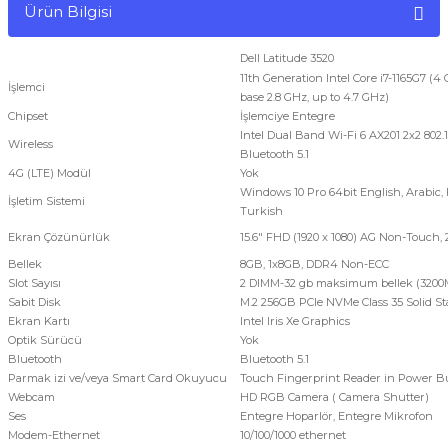
Ürün Bilgisi
Dell Latitude 3520
11th Generation Intel Core i7-1165G7 (4 
İşlemci
base 2.8 GHz, up to 4.7 GHz)
Chipset
İşlemciye Entegre
Intel Dual Band Wi-Fi 6 AX201 2x2 802.
Wireless
Bluetooth 5.1
4G (LTE) Modül
Yok
Windows 10 Pro 64bit English, Arabic,
İşletim Sistemi
Turkish
Ekran Çözünürlük
15.6" FHD (1920 x 1080) AG Non-Touch, 
Bellek
8GB, 1x8GB, DDR4 Non-ECC
Slot Sayısı
2 DIMM-32 gb maksimum bellek (3200
Sabit Disk
M.2 256GB PCIe NVMe Class 35 Solid St
Ekran Kartı
Intel Iris Xe Graphics
Optik Sürücü
Yok
Bluetooth
Bluetooth 5.1
Parmak izi ve/veya Smart Card Okuyucu
Touch Fingerprint Reader in Power B
Webcam
HD RGB Camera ( Camera Shutter)
Ses
Entegre Hoparlör, Entegre Mikrofon
Modem-Ethernet
10/100/1000 ethernet