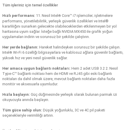
Tüm işleriniz için temel özellikler
Hızlı performans:
11. Nesil Intel
Core™ i7 işlemciler; işletmelere
®
performans, yönetilebilirlik, yerleşik güvenlik özellikleri ve Intel®
kararlılığını sunarken gelecekte olabileceklerden etkilenmeyen bir yol
haritasına uyum sağlar. İsteğe bağlı NVIDIA MX450 ile grafik yoğun
uygulamaları indirin ve sorunsuz bir şekilde çalıştırın.
Her yerde bağlanın:
Hareket halindeyken sorunsuz bir şekilde çalışın.
Intel
Wi-Fi 6 özelliği bilgisayarlara ve kablosuz ağlara güvenilir bağlantı,
®
yüksek hız ve yeni nesil güvenlik sağlar.
Her amaca uygun bağlantı noktaları:
Hem 2 adet USB 3.2 2. Nesil
Type-C™ bağlantı noktası hem de HDMI ve RJ45 gibi eski bağlantı
noktaları da dahil olmak üzere, mevcut bağlantı noktaları daha fazla
monitör ve aksesuarla uyumludur.
Hızla başlayın:
Güç düğmesinde yerleşik olarak bulunan parmak izi
okuyucuyla anında başlayın.
Tüm güce sahip olun:
Düşük yoğunluklu, 3C ve 4C pil paketi
seçenekleriyle verimliliği artırın.