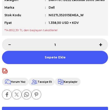
Premium / XPS+GPU
Marka
Dell
Stok Kodu
N027L352015EMEA_W
Fiyat
1.358,50 USD + KDV
*14.892,39 TL den başlayan taksitlerle!
Sepete Ekle
Yorum Yaz
Tavsiye Et
Karşılaştır