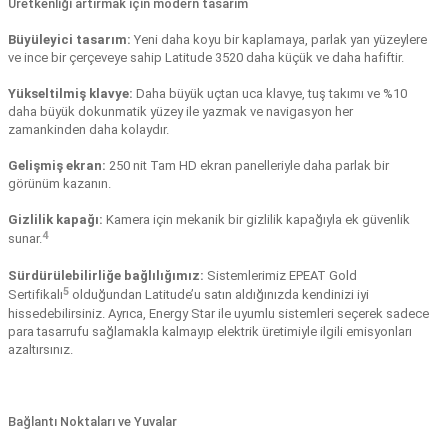
Üretkenliği artırmak için modern tasarım
Büyüleyici tasarım:
Yeni daha koyu bir kaplamaya, parlak yan yüzeylere
ve ince bir çerçeveye sahip Latitude 3520 daha küçük ve daha hafiftir.
Yükseltilmiş klavye:
Daha büyük uçtan uca klavye, tuş takımı ve %10
daha büyük dokunmatik yüzey ile yazmak ve navigasyon her
zamankinden daha kolaydır.
Gelişmiş ekran:
250 nit Tam HD ekran panelleriyle daha parlak bir
görünüm kazanın.
Gizlilik kapağı:
Kamera için mekanik bir gizlilik kapağıyla ek güvenlik
4
sunar.
Sürdürülebilirliğe bağlılığımız:
Sistemlerimiz EPEAT Gold
5
Sertifikalı
olduğundan Latitude’u satın aldığınızda kendinizi iyi
hissedebilirsiniz. Ayrıca, Energy Star ile uyumlu sistemleri seçerek sadece
para tasarrufu sağlamakla kalmayıp elektrik üretimiyle ilgili emisyonları
azaltırsınız.
Bağlantı Noktaları ve Yuvalar