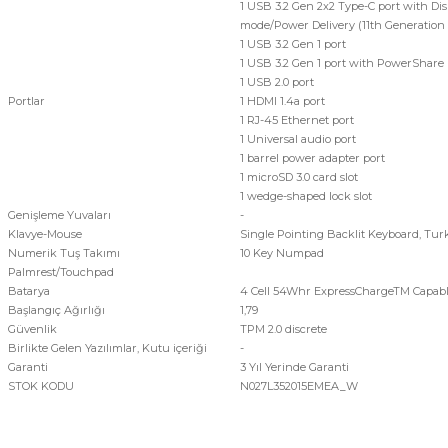
1 USB 3.2 Gen 2x2 Type-C port with Dis
mode/Power Delivery (11th Generation 
1 USB 3.2 Gen 1 port
1 USB 3.2 Gen 1 port with PowerShare
1 USB 2.0 port
Portlar
1 HDMI 1.4a port
1 RJ-45 Ethernet port
1 Universal audio port
1 barrel power adapter port
1 microSD 3.0 card slot
1 wedge-shaped lock slot
Genişleme Yuvaları
-
Klavye-Mouse
Single Pointing Backlit Keyboard, Tur
Numerik Tuş Takımı
10 Key Numpad
Palmrest/Touchpad
Batarya
4 Cell 54Whr ExpressChargeTM Capabl
Başlangıç Ağırlığı
1,79
Güvenlik
TPM 2.0 discrete
Birlikte Gelen Yazılımlar, Kutu içeriği
-
Garanti
3 Yıl Yerinde Garanti
STOK KODU
N027L352015EMEA_W