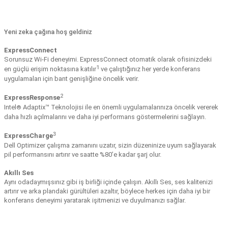
Yeni zeka çağına hoş geldiniz
ExpressConnect
Sorunsuz Wi-Fi deneyimi. ExpressConnect otomatik olarak ofisinizdeki
1
en güçlü erişim noktasına katılır
ve çalıştığınız her yerde konferans
uygulamaları için bant genişliğine öncelik verir.
2
ExpressResponse
Intel
Adaptix™ Teknolojisi ile en önemli uygulamalarınıza öncelik vererek
®
daha hızlı açılmalarını ve daha iyi performans göstermelerini sağlayın.
3
ExpressCharge
Dell Optimizer çalışma zamanını uzatır, sizin düzeninize uyum sağlayarak
pil performansını artırır ve saatte %80’e kadar şarj olur.
Akıllı Ses
Aynı odadaymışsınız gibi iş birliği içinde çalışın. Akıllı Ses, ses kalitenizi
artırır ve arka plandaki gürültüleri azaltır, böylece herkes için daha iyi bir
konferans deneyimi yaratarak işitmenizi ve duyulmanızı sağlar.