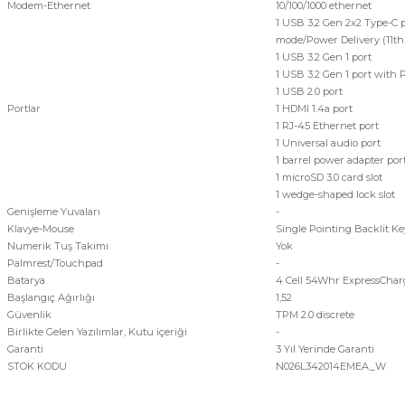
Modem-Ethernet
10/100/1000 ethernet
1 USB 3.2 Gen 2x2 Type-C p
mode/Power Delivery (11th 
1 USB 3.2 Gen 1 port
1 USB 3.2 Gen 1 port with
1 USB 2.0 port
Portlar
1 HDMI 1.4a port
1 RJ-45 Ethernet port
1 Universal audio port
1 barrel power adapter por
1 microSD 3.0 card slot
1 wedge-shaped lock slot
Genişleme Yuvaları
-
Klavye-Mouse
Single Pointing Backlit K
Numerik Tuş Takımı
Yok
Palmrest/Touchpad
-
Batarya
4 Cell 54Whr ExpressChar
Başlangıç Ağırlığı
1,52
Güvenlik
TPM 2.0 discrete
Birlikte Gelen Yazılımlar, Kutu içeriği
-
Garanti
3 Yıl Yerinde Garanti
STOK KODU
N026L342014EMEA_W