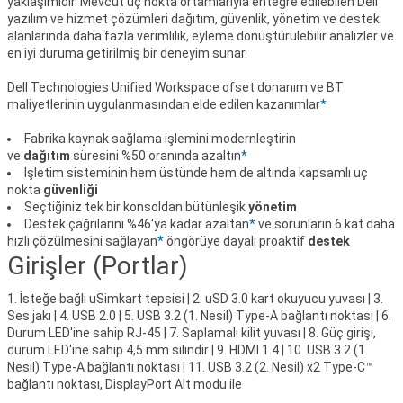
yaklaşımıdır. Mevcut uç nokta ortamlarıyla entegre edilebilen Dell
yazılım ve hizmet çözümleri dağıtım, güvenlik, yönetim ve destek
alanlarında daha fazla verimlilik, eyleme dönüştürülebilir analizler ve
en iyi duruma getirilmiş bir deneyim sunar.
Dell Technologies Unified Workspace ofset donanım ve BT
maliyetlerinin uygulanmasından elde edilen kazanımlar
*
Fabrika kaynak sağlama işlemini modernleştirin
ve
dağıtım
süresini %50 oranında azaltın
*
İşletim sisteminin hem üstünde hem de altında kapsamlı uç
nokta
güvenliği
Seçtiğiniz tek bir konsoldan bütünleşik
yönetim
Destek çağrılarını %46'ya kadar azaltan
*
ve sorunların 6 kat daha
hızlı çözülmesini sağlayan
*
öngörüye dayalı proaktif
destek
Girişler (Portlar)
1. İsteğe bağlı uSimkart tepsisi | 2. uSD 3.0 kart okuyucu yuvası | 3.
Ses jakı | 4. USB 2.0 | 5. USB 3.2 (1. Nesil) Type-A bağlantı noktası | 6.
Durum LED'ine sahip RJ-45 | 7. Saplamalı kilit yuvası | 8. Güç girişi,
durum LED'ine sahip 4,5 mm silindir | 9. HDMI 1.4 | 10. USB 3.2 (1.
Nesil) Type-A bağlantı noktası | 11. USB 3.2 (2. Nesil) x2 Type-C™
bağlantı noktası, DisplayPort Alt modu ile