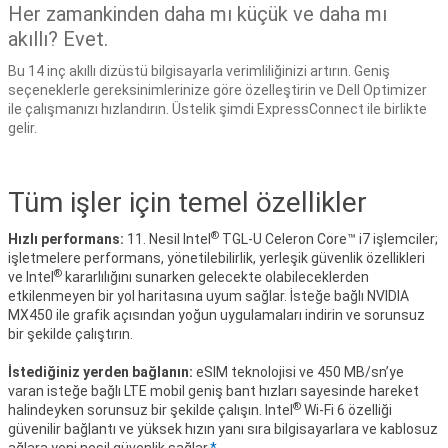
Her zamankinden daha mı küçük ve daha mı
akıllı? Evet.
Bu 14 inç akıllı dizüstü bilgisayarla verimliliğinizi artırın. Geniş
seçeneklerle gereksinimlerinize göre özelleştirin ve Dell Optimizer
ile çalışmanızı hızlandırın. Üstelik şimdi ExpressConnect ile birlikte
gelir.
Tüm işler için temel özellikler
®
Hızlı performans:
11. Nesil Intel
TGL-U Celeron Core™ i7 işlemciler;
işletmelere performans, yönetilebilirlik, yerleşik güvenlik özellikleri
®
ve Intel
kararlılığını sunarken gelecekte olabileceklerden
etkilenmeyen bir yol haritasına uyum sağlar. İsteğe bağlı NVIDIA
MX450 ile grafik açısından yoğun uygulamaları indirin ve sorunsuz
bir şekilde çalıştırın.
İstediğiniz yerden bağlanın:
eSIM teknolojisi ve 450 MB/sn’ye
varan isteğe bağlı LTE mobil geniş bant hızları sayesinde hareket
®
halindeyken sorunsuz bir şekilde çalışın. Intel
Wi-Fi 6 özelliği
güvenilir bağlantı ve yüksek hızın yanı sıra bilgisayarlara ve kablosuz