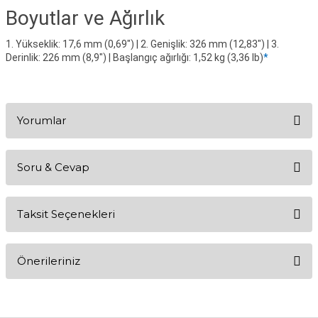
Boyutlar ve Ağırlık
1. Yükseklik: 17,6 mm (0,69") | 2. Genişlik: 326 mm (12,83") | 3.
Derinlik: 226 mm (8,9") | Başlangıç ağırlığı: 1,52 kg (3,36 lb)
*
Yorumlar
Soru & Cevap
Bu ürüne ilk yorumu siz yapın!
Taksit Seçenekleri
Yorum Yaz
Ürün hakkında henüz soru sorulmamış.
Önerileriniz
Soru Sor
Bu ürünün fiyat bilgisi, resim, ürün açıklamalarında ve diğer
konularda yetersiz gördüğünüz noktaları öneri formunu kullanarak