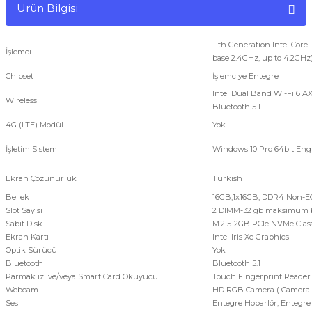
Ürün Bilgisi
11th Generation Intel Core 
İşlemci
base 2.4GHz, up to 4.2GHz
Chipset
İşlemciye Entegre
Intel Dual Band Wi-Fi 6 AX
Wireless
Bluetooth 5.1
4G (LTE) Modül
Yok
İşletim Sistemi
Windows 10 Pro 64bit Engli
Ekran Çözünürlük
Turkish
Bellek
16GB,1x16GB, DDR4 Non-E
Slot Sayısı
2 DIMM-32 gb maksimum b
Sabit Disk
M.2 512GB PCIe NVMe Class 
Ekran Kartı
Intel Iris Xe Graphics
Optik Sürücü
Yok
Bluetooth
Bluetooth 5.1
Parmak izi ve/veya Smart Card Okuyucu
Touch Fingerprint Reader
Webcam
HD RGB Camera ( Camera 
Ses
Entegre Hoparlör, Entegre