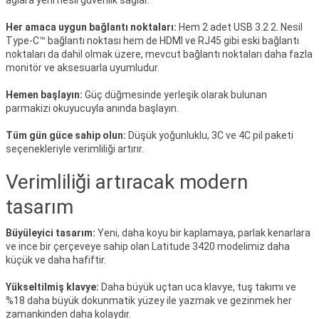
ağlara yeni nesil güvenlik sağlar.
*
Her amaca uygun bağlantı noktaları:
Hem 2 adet USB 3.2 2. Nesil
Type-C™ bağlantı noktası hem de HDMI ve RJ45 gibi eski bağlantı
noktaları da dahil olmak üzere, mevcut bağlantı noktaları daha fazla
monitör ve aksesuarla uyumludur.
Hemen başlayın:
Güç düğmesinde yerleşik olarak bulunan
parmakizi okuyucuyla anında başlayın.
Tüm gün güce sahip olun:
Düşük yoğunluklu, 3C ve 4C pil paketi
seçenekleriyle verimliliği artırır.
Verimliliği artıracak modern
tasarım
Büyüleyici tasarım:
Yeni, daha koyu bir kaplamaya, parlak kenarlara
ve ince bir çerçeveye sahip olan Latitude 3420 modelimiz daha
küçük ve daha hafiftir.
Yükseltilmiş klavye:
Daha büyük uçtan uca klavye, tuş takımı ve
%18 daha büyük dokunmatik yüzey ile yazmak ve gezinmek her
zamankinden daha kolaydır.