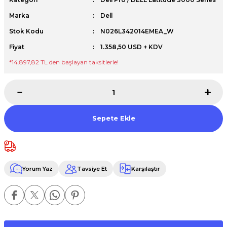
Premium / XPS+GPU
Marka
Dell
Stok Kodu
N026L342014EMEA_W
Fiyat
1.358,50 USD + KDV
*14.897,82 TL den başlayan taksitlerle!
Sepete Ekle
Yorum Yaz
Tavsiye Et
Karşılaştır