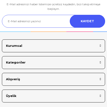
E-Mail adresinizi haber listemize ücretsiz kaydedin, bizi takip etmeye
Ürün resmi kalitesiz, bozuk veya görüntülenemiyor.
başlayın.
Ürün açıklamasında eksik bilgiler bulunuyor.
KAYDET
Ürün bilgilerinde hatalar bulunuyor.
Ürün fiyatı diğer sitelerden daha pahalı.
Bu ürüne benzer farklı alternatifler olmalı.
Kurumsal
Kategoriler
Gönder
Alışveriş
Üyelik