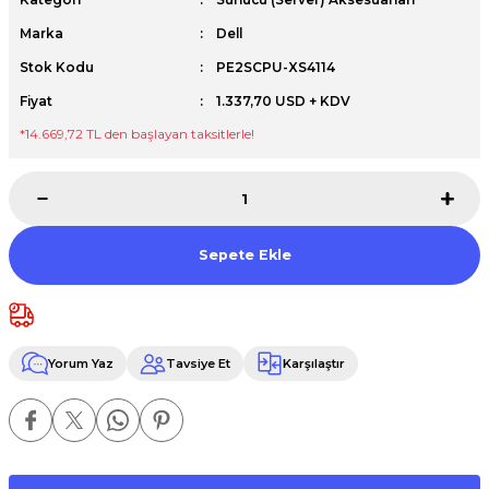
Premium / XPS+GPU
Marka
Dell
Stok Kodu
PE2SCPU-XS4114
Fiyat
1.337,70 USD + KDV
*14.669,72 TL den başlayan taksitlerle!
Sepete Ekle
Yorum Yaz
Tavsiye Et
Karşılaştır