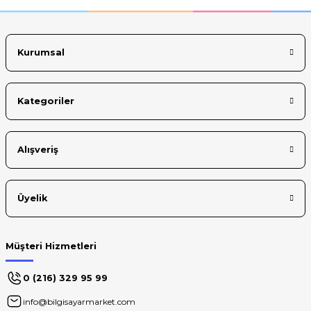
Ürün fiyatı diğer sitelerden daha pahalı.
Bu ürüne benzer farklı alternatifler olmalı.
Kurumsal
Kategoriler
Gönder
Alışveriş
Üyelik
Müşteri Hizmetleri
0 (216) 329 95 99
info@bilgisayarmarket.com