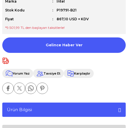
Marka
Intel
Premium / XPS+GPU
Stok Kodu
P19791-B21
Fiyat
867,10 USD + KDV
*9.501,99 TL den başlayan taksitlerle!
Gelince Haber Ver
Yorum Yaz
Tavsiye Et
Karşılaştır
Ürün Bilgisi