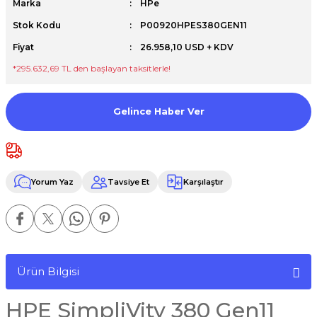
Marka
HPe
Premium / XPS+GPU
Stok Kodu
P00920HPES380GEN11
Fiyat
26.958,10 USD + KDV
*295.632,69 TL den başlayan taksitlerle!
Gelince Haber Ver
Yorum Yaz
Tavsiye Et
Karşılaştır
Ürün Bilgisi
HPE SimpliVity 380 Gen11