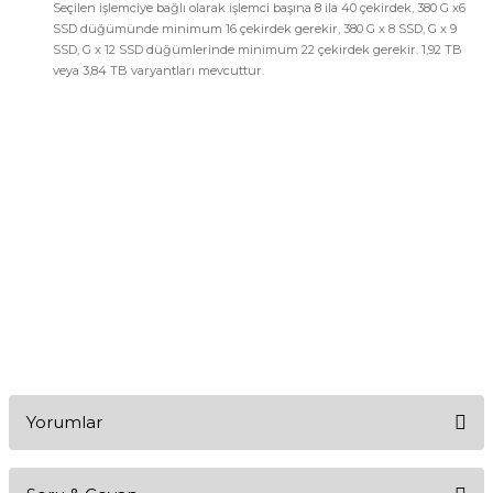
Seçilen işlemciye bağlı olarak işlemci başına 8 ila 40 çekirdek, 380 G x6
SSD düğümünde minimum 16 çekirdek gerekir, 380 G x 8 SSD, G x 9
SSD, G x 12 SSD düğümlerinde minimum 22 çekirdek gerekir. 1,92 TB
veya 3,84 TB varyantları mevcuttur.
Yorumlar