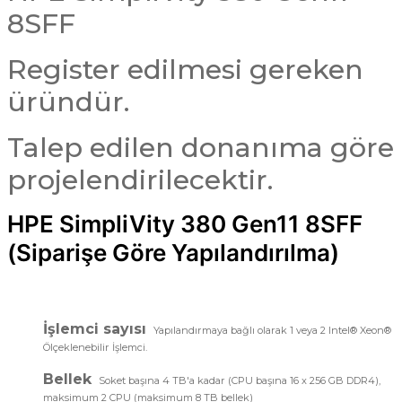
8SFF
Register edilmesi gereken
üründür.
Talep edilen donanıma göre
projelendirilecektir.
HPE SimpliVity 380 Gen11 8SFF
(Siparişe Göre Yapılandırılma)
İşlemci sayısı
Yapılandırmaya bağlı olarak 1 veya 2 Intel® Xeon®
Ölçeklenebilir İşlemci.
Bellek
Soket başına 4 TB'a kadar (CPU başına 16 x 256 GB DDR4),
maksimum 2 CPU (maksimum 8 TB bellek)