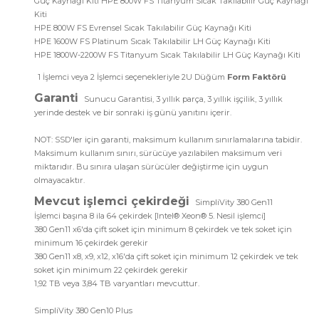
Güç Kaynağı Kiti HPE 800W FS Titanyum Sıcak Takılabilir Güç Kaynağı
Kiti
HPE 800W FS Evrensel Sıcak Takılabilir Güç Kaynağı Kiti
HPE 1600W FS Platinum Sıcak Takılabilir LH Güç Kaynağı Kiti
HPE 1800W-2200W FS Titanyum Sıcak Takılabilir LH Güç Kaynağı Kiti
1 İşlemci veya 2 İşlemci seçenekleriyle 2U Düğüm
Form Faktörü
Garanti
Sunucu Garantisi, 3 yıllık parça, 3 yıllık işçilik, 3 yıllık
yerinde destek ve bir sonraki iş günü yanıtını içerir.
NOT: SSD'ler için garanti, maksimum kullanım sınırlamalarına tabidir.
Maksimum kullanım sınırı, sürücüye yazılabilen maksimum veri
miktarıdır. Bu sınıra ulaşan sürücüler değiştirme için uygun
olmayacaktır.
Mevcut işlemci çekirdeği
SimpliVity 380 Gen11
İşlemci başına 8 ila 64 çekirdek [Intel® Xeon® 5. Nesil işlemci]
380 Gen11 x6'da çift soket için minimum 8 çekirdek ve tek soket için
minimum 16 çekirdek gerekir
380 Gen11 x8, x9, x12, x16'da çift soket için minimum 12 çekirdek ve tek
soket için minimum 22 çekirdek gerekir
1,92 TB veya 3,84 TB varyantları mevcuttur.
SimpliVity 380 Gen10 Plus