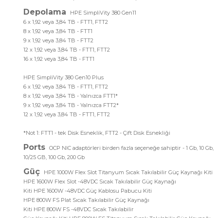
Depolama
HPE SimpliVity 380 Gen11
6 x 1,92 veya 3,84 TB - FTT1, FTT2
8 x 1,92 veya 3,84 TB - FTT1
9 x 1,92 veya 3,84 TB - FTT2
12 x 1,92 veya 3,84 TB - FTT1, FTT2
16 x 1,92 veya 3,84 TB - FTT1
HPE SimpliVity 380 Gen10 Plus
6 x 1,92 veya 3,84 TB - FTT1, FTT2
8 x 1,92 veya 3,84 TB - Yalnızca FTT1*
9 x 1,92 veya 3,84 TB - Yalnızca FTT2*
12 x 1,92 veya 3,84 TB - FTT1, FTT2
*Not 1: FTT1 - tek Disk Esneklik, FTT2 - Çift Disk Esnekliği
Ports
OCP NIC adaptörleri birden fazla seçeneğe sahiptir - 1 Gb, 10 Gb,
10/25 GB, 100 Gb, 200 Gb
Güç
HPE 1000W Flex Slot Titanyum Sıcak Takılabilir Güç Kaynağı Kiti
HPE 1600W Flex Slot -48VDC Sıcak Takılabilir Güç Kaynağı
Kiti HPE 1600W -48VDC Güç Kablosu Pabucu Kiti
HPE 800W FS Plat Sıcak Takılabilir Güç Kaynağı
Kiti HPE 800W FS -48VDC Sıcak Takılabilir