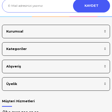
KAYDET
Ürün bilgilerinde hatalar bulunuyor.
Ürün fiyatı diğer sitelerden daha pahalı.
Bu ürüne benzer farklı alternatifler olmalı.
Kurumsal
Kategoriler
Gönder
Alışveriş
Üyelik
Müşteri Hizmetleri