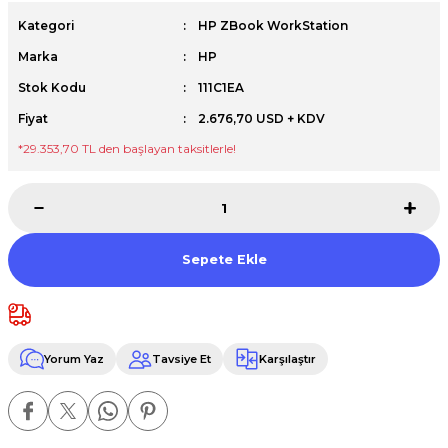
Premium / XPS+GPU
Kategori
HP ZBook WorkStation
Marka
HP
Stok Kodu
111C1EA
Fiyat
2.676,70 USD + KDV
*29.353,70 TL den başlayan taksitlerle!
Sepete Ekle
Yorum Yaz
Tavsiye Et
Karşılaştır