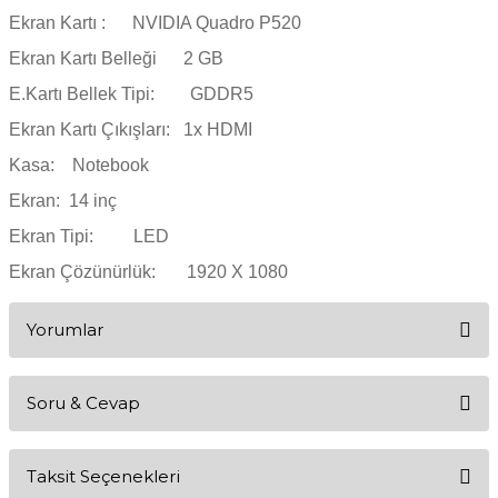
Ekran Kartı : NVIDIA Quadro P520
Ekran Kartı Belleği 2 GB
E.Kartı Bellek Tipi: GDDR5
Ekran Kartı Çıkışları: 1x HDMI
Kasa: Notebook
Ekran: 14 inç
Ekran Tipi: LED
Ekran Çözünürlük: 1920 X 1080
Yorumlar
Soru & Cevap
Bu ürüne ilk yorumu siz yapın!
Taksit Seçenekleri
Yorum Yaz
Ürün hakkında henüz soru sorulmamış.