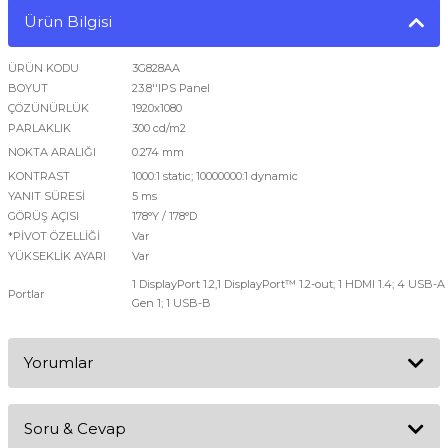
Ürün Bilgisi
ÜRÜN KODU
3G828AA
BOYUT
23.8''IPS Panel
ÇÖZÜNÜRLÜK
1920x1080
PARLAKLIK
300 cd/m2
NOKTA ARALIĞI
0.274 mm
KONTRAST
1000:1 static; 10000000:1 dynamic
YANIT SÜRESİ
5 ms
GÖRÜŞ AÇISI
178°Y / 178°D
*PİVOT ÖZELLİĞİ
Var
YÜKSEKLİK AYARI
Var
1 DisplayPort 1.2,1 DisplayPort™ 1.2-out; 1 HDMI 1.4; 4 USB-A 
Portlar
Gen 1; 1 USB-B
Yorumlar
Soru & Cevap
Bu ürüne ilk yorumu siz yapın!