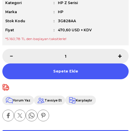
Kategori
HP Z Serisi
Premium / XPS+GPU
Marka
HP
Stok Kodu
3G828AA
Fiyat
470,60 USD + KDV
*5.160,78 TL den başlayan taksitlerle!
Sepete Ekle
Yorum Yaz
Tavsiye Et
Karşılaştır