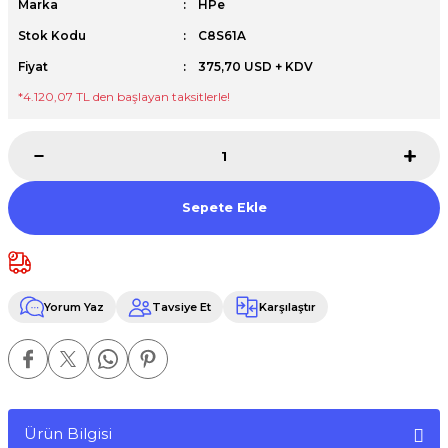
Marka
HPe
Premium / XPS+GPU
Stok Kodu
C8S61A
Fiyat
375,70 USD + KDV
*4.120,07 TL den başlayan taksitlerle!
Sepete Ekle
Yorum Yaz
Tavsiye Et
Karşılaştır
Ürün Bilgisi