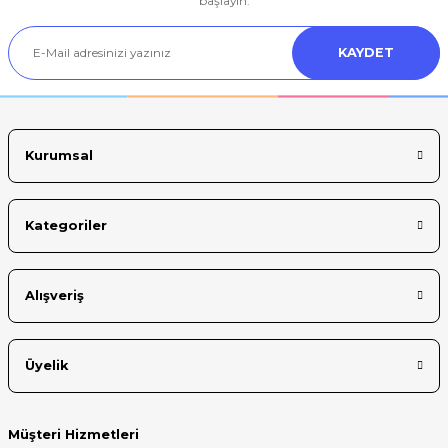
başlayın.
Ürün açıklamasında eksik bilgiler bulunuyor.
KAYDET
Ürün bilgilerinde hatalar bulunuyor.
Ürün fiyatı diğer sitelerden daha pahalı.
Bu ürüne benzer farklı alternatifler olmalı.
Kurumsal
Kategoriler
Gönder
Alışveriş
Üyelik
Müşteri Hizmetleri