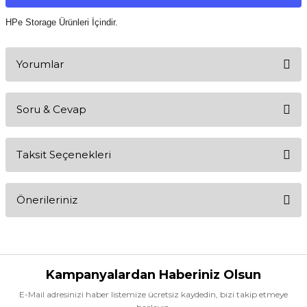
HPe Storage Ürünleri İçindir.
Yorumlar
Soru & Cevap
Bu ürüne ilk yorumu siz yapın!
Taksit Seçenekleri
Yorum Yaz
Ürün hakkında henüz soru sorulmamış.
Önerileriniz
Soru Sor
Bu ürünün fiyat bilgisi, resim, ürün açıklamalarında ve diğer
konularda yetersiz gördüğünüz noktaları öneri formunu kullanarak
tarafımıza iletebilirsiniz.
Görüş ve önerileriniz için teşekkür ederiz.
Kampanyalardan Haberiniz Olsun
E-Mail adresinizi haber listemize ücretsiz kaydedin, bizi takip etmeye
Ürün resmi kalitesiz, bozuk veya görüntülenemiyor.