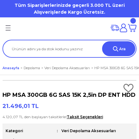
Tüm Siparişlerlerinizde geçerli 3.000 TL üzeri
Geri Dön
Geri Dön
Geri Dön
Geri Dön
Geri Dön
Geri Dön
Geri Dön
Geri Dön
Geri Dön
Geri Dön
Alışverişlerde Kargo Ücretsiz.
on
mi
Dell OptiPlex
HP Desktop Pro
Desktop Workstation
Mobile Workstation
ation
(Storage)
er)
Dell Pro Micro / Micro Form Factor MFF
Tower
DELL Precision WS
Dell Precision Workstation
Ara
iron 7000 Series
tion
tör
Aksesuarları
Mini Tower
Tablet
HP ZBook WorkStation
Anasayfa
Depolama
Veri Depolama Aksesuarları
HP MSA 300GB 6G SAS 15K
al / Vostro / Inspiron Business
) Aksesuarları
a
et
s Point
Small Form Factor
Latitude 3000 Series
o
arları
HP MSA 300GB 6G SAS 15K 2,5in DP ENT HDD
Lattitude 5000 Series
21.496,01 TL
Precision
rları
4.120,07 TL den başlayan taksitlerle!
Taksit Seçenekleri
Kategori
Veri Depolama Aksesuarları
um / XPS