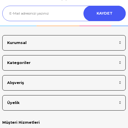
Ürün açıklamasında eksik bilgiler bulunuyor.
KAYDET
Ürün bilgilerinde hatalar bulunuyor.
Ürün fiyatı diğer sitelerden daha pahalı.
Bu ürüne benzer farklı alternatifler olmalı.
Kurumsal
Kategoriler
Gönder
Alışveriş
Üyelik
Müşteri Hizmetleri