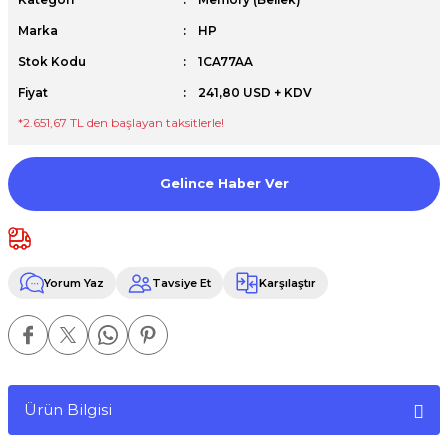
Premium / XPS+GPU
Marka
HP
Stok Kodu
1CA77AA
Fiyat
241,80 USD + KDV
*2.651,67 TL den başlayan taksitlerle!
Gelince Haber Ver
Yorum Yaz
Tavsiye Et
Karşılaştır
Ürün Bilgisi