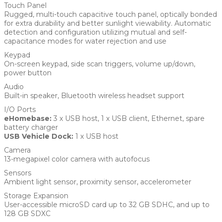
Touch Panel
Rugged, multi-touch capacitive touch panel, optically bonded
for extra durability and better sunlight viewability. Automatic
detection and configuration utilizing mutual and self-
capacitance modes for water rejection and use
Keypad
On-screen keypad, side scan triggers, volume up/down,
power button
Audio
Built-in speaker, Bluetooth wireless headset support
I/O Ports
eHomebase:
3 x USB host, 1 x USB client, Ethernet, spare
battery charger
USB Vehicle Dock:
1 x USB host
Camera
13-megapixel color camera with autofocus
Sensors
Ambient light sensor, proximity sensor, accelerometer
Storage Expansion
User-accessible microSD card up to 32 GB SDHC, and up to
128 GB SDXC