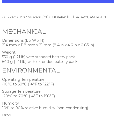
2 GB RAM / 32 GB STORAGE / YÜKSEK KAPASİTELİ BATARYA, ANDROID 8
MECHANICAL
Dimensions (L x W x H)
214 mm x 118 mm x 21 mm (8.4 in x 4.6 in x 0.83 in)
Weight
550 g (1.21 lb) with standard battery pack
640 g (1.41 lb) with extended battery pack
ENVIRONMENTAL
Operating Temperature
-10°C to 50°C (14°F to 122°F)
Storage Temperature
-20°C to 70°C (-4°F to 158°F)
Humidity
10% to 90% relative humidity (non-condensing)
Drop