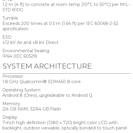
1.2 m (4 ft) to concrete at room temp (10°C to 50°C) per MIL-
STD 810G
Tumble
Exceeds 200 times at 0.5 m (1.64 ft) per IEC 60068-2-32
specification
ESD
±12 kV Air and ±8 kV Direct
Environmental Sealing
IP64 (IEC 60529)
SYSTEM ARCHITECTURE
Processor
1.8 GHz Qualcomm® SDM450 8-core
Operating System
Android 8 (Oreo), upgradeable to Android Q
Memory
2/4 GB RAM, 32/64 GB Flash
Display
7-inch high definition (1280 x 720) bright color LCD with
backlight, outdoor viewable, optically bonded to touch panel