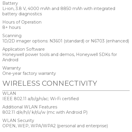
Battery
Li-ion, 3.8 V, 4000 mAh and 8850 mAh with integrated
battery diagnostics
Hours of Operation
8+ hours
Scanning
1D/2D imager options: N3601 (standard) or N6703 (enhanced)
Application Software
Honeywell power tools and demos, Honeywell SDKs for
Android
Warranty
One-year factory warranty
WIRELESS CONNECTIVITY
WLAN
IEEE 802.11 a/b/g/n/ac; Wi-Fi certified
Additional WLAN Features
802.11 d/e/h/i/ k/r/u/w (mc with Android P)
WLAN Security
OPEN, WEP, WPA/WPA2 (personal and enterprise)