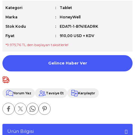
Premium / XPS+GPU
Kategori
Tablet
Marka
HoneyWell
Stok Kodu
EDA71-1-B741EADRK
Fiyat
910,00 USD + KDV
*9.975,76 TL den başlayan taksitlerle!
Gelince Haber Ver
Yorum Yaz
Tavsiye Et
Karşılaştır
Ürün Bilgisi