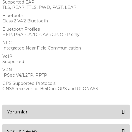
Supported EAP
TLS, PEAP, TTLS, PWD, FAST, LEAP
Bluetooth
Class 2 V4.2 Bluetooth
Bluetooth Profiles
HFP, PBAP, A2DP, AVRCP, OPP only
NFC
Integrated Near Field Communication
VoIP
Supported
VPN
IPSec V4/L2TP, PPTP
GPS Supported Protocols
GNSS receiver for BeiDou, GPS and GLONASS
Yorumlar
Soru & Cevap