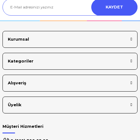
KAYDET
Ürün bilgilerinde hatalar bulunuyor.
Ürün fiyatı diğer sitelerden daha pahalı.
Bu ürüne benzer farklı alternatifler olmalı.
Kurumsal
Kategoriler
Gönder
Alışveriş
Üyelik
Müşteri Hizmetleri