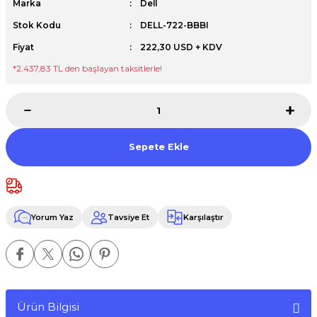
Marka
Dell
Premium / XPS+GPU
Stok Kodu
DELL-722-BBBI
Fiyat
222,30 USD + KDV
*2.437,83 TL den başlayan taksitlerle!
Sepete Ekle
Yorum Yaz
Tavsiye Et
Karşılaştır
Ürün Bilgisi