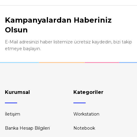
Ürün resmi kalitesiz, bozuk veya görüntülenemiyor.
Ürün açıklamasında eksik bilgiler bulunuyor.
Kampanyalardan Haberiniz
Ürün bilgilerinde hatalar bulunuyor.
Olsun
Ürün fiyatı diğer sitelerden daha pahalı.
Bu ürüne benzer farklı alternatifler olmalı.
E-Mail adresinizi haber listemize ücretsiz kaydedin, bizi takip
etmeye başlayın.
Kurumsal
Kategoriler
İletişim
Workstation
Banka Hesap Bilgileri
Notebook