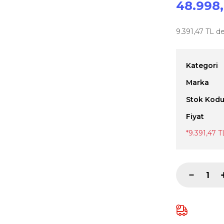
48.998
9.391,47 TL de
Kategori
Marka
Stok Kod
Fiyat
*9.391,47 T