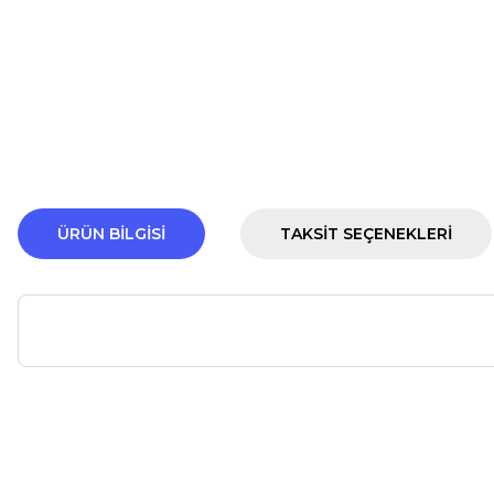
ÜRÜN BILGISI
TAKSIT SEÇENEKLERI
Bu ürünün fiyat bilgisi, resim, ürün açıklamalarında ve diğer ko
Görüş ve önerileriniz için teşekkür ederiz.