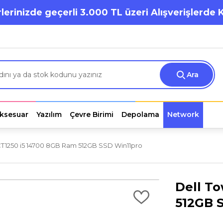
lerinizde geçerli 3.000 TL üzeri Alışverişlerde 
Ara
ksesuar
Yazılım
Çevre Birimi
Depolama
Network
CT1250 i5 14700 8GB Ram 512GB SSD Win11pro
Dell T
512GB 