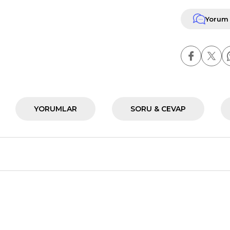
Yorum
YORUMLAR
SORU & CEVAP
nularda yetersiz gördüğünüz noktaları öneri formunu kullanarak tarafımız
Ürün hakkında henüz soru sorulmamış.
Bu ürüne ilk yorumu siz yapın!