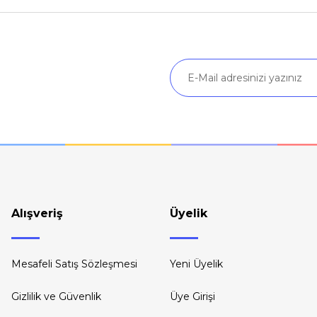
Yorum Yaz
Soru Sor
Gönder
Alışveriş
Üyelik
Mesafeli Satış Sözleşmesi
Yeni Üyelik
Gizlilik ve Güvenlik
Üye Girişi