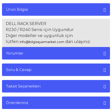
Ürün Bilgisi
DELL RACK SERVER
R230 / R240 Serisi için Uygundur
Diğer modeller ve uygunluk için
lütfen
dan ulaşınız.
info@bilgisayarmarket.com
Yorumlar
Soru & Cevap
Bu ürüne ilk yorumu siz yapın!
Taksit Seçenekleri
Yorum Yaz
Ürün hakkında henüz soru sorulmamış.
Önerileriniz
Soru Sor