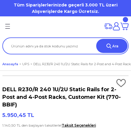
Tüm Siparişlerlerinizde geçerli 3.000 TL üzeri
Geri Dön
Geri Dön
Geri Dön
Geri Dön
Geri Dön
Geri Dön
Geri Dön
Geri Dön
Geri Dön
Geri Dön
Alışverişlerde Kargo Ücretsiz.
on
mi
Dell OptiPlex
HP Desktop Pro
Desktop Workstation
Mobile Workstation
ation
(Storage)
er)
Dell Pro Micro / Micro Form Factor MFF
Tower
DELL Precision WS
Dell Precision Workstation
Ara
iron 7000 Series
tion
tör
Aksesuarları
Mini Tower
Tablet
HP ZBook WorkStation
Anasayfa
UPS
DELL R230/R 240 1U/2U Static Rails for 2-Post and 4-Post Rack
al / Vostro / Inspiron Business
) Aksesuarları
a
et
s Point
Small Form Factor
Latitude 3000 Series
o
arları
DELL R230/R 240 1U/2U Static Rails for 2-
Lattitude 5000 Series
Post and 4-Post Racks, Customer Kit (770-
BBIF)
Precision
rları
5.950,45 TL
um / XPS
1.140,50 TL den başlayan taksitlerle!
Taksit Seçenekleri