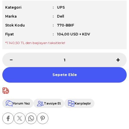
Premium / XPS+GPU
Kategori
UPS
Marka
Dell
Stok Kodu
770-BBIF
Fiyat
104,00 USD + KDV
*1.140,50 TL den başlayan taksitlerle!
Sepete Ekle
Yorum Yaz
Tavsiye Et
Karşılaştır