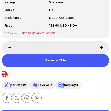
Kategori
Webcam
Premium / XPS+GPU
Marka
Dell
Stok Kodu
DELL-722-BBBU
Fiyat
158,60 USD + KDV
*1.738,63 TL den başlayan taksitlerle!
Sepete Ekle
Yorum Yaz
Tavsiye Et
Karşılaştır