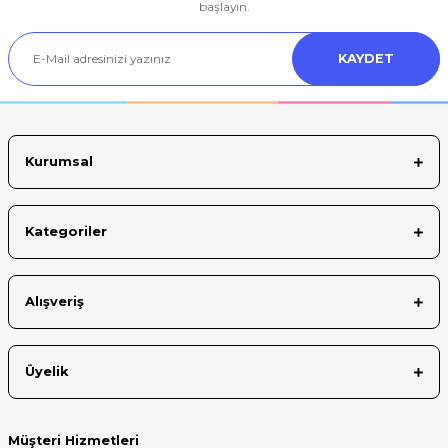
Ürün resmi kalitesiz, bozuk veya görüntülenemiyor.
başlayın.
Ürün açıklamasında eksik bilgiler bulunuyor.
KAYDET
Ürün bilgilerinde hatalar bulunuyor.
Ürün fiyatı diğer sitelerden daha pahalı.
Bu ürüne benzer farklı alternatifler olmalı.
Kurumsal
Kategoriler
Gönder
Alışveriş
Üyelik
Müşteri Hizmetleri