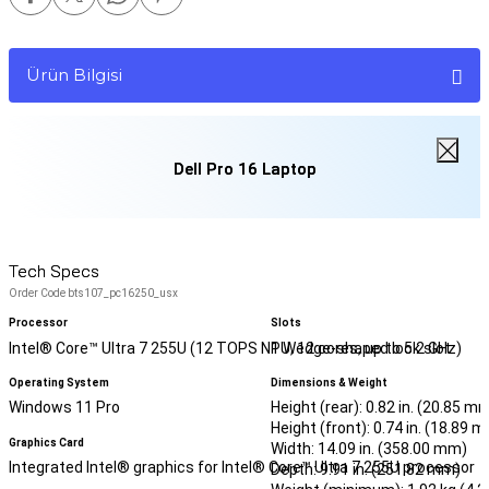
Ürün Bilgisi
Dell Pro 16 Laptop
Tech Specs
Order Code bts107_pc16250_usx
Processor
Slots
Intel® Core™ Ultra 7 255U (12 TOPS NPU, 12 cores, up to 5.2 GHz)
1 Wedge-shaped lock slot
Operating System
Dimensions & Weight
Windows 11 Pro
Height (rear): 0.82 in. (20.85 m
Height (front): 0.74 in. (18.89 
Graphics Card
Width: 14.09 in. (358.00 mm)
Integrated Intel® graphics for Intel® Core™ Ultra 7 255U processor
Depth: 9.91 in. (251.82 mm)