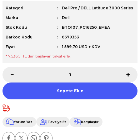
Premium / XPS+GPU
Kategori
Dell Pro / DELL Latitude 3000 Series
Marka
Dell
Stok Kodu
BTO107_PC16250_EMEA
Barkod Kodu
6679353
Fiyat
1.599,70 USD + KDV
*17.536,51 TL den başlayan taksitlerle!
Sepete Ekle
Yorum Yaz
Tavsiye Et
Karşılaştır