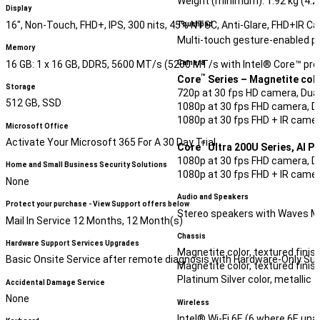
Weight (minimum): 1.92 kg (4.23
Display
16", Non-Touch, FHD+, IPS, 300 nits, 45% NTSC, Anti-Glare, FHD+IR C
Touchpad
Multi-touch gesture-enabled pr
Memory
16 GB: 1 x 16 GB, DDR5, 5600 MT/s (5200 MT/s with Intel® Core™ pr
Camera
™
Core
Series – Magnetite colo
Storage
720p at 30 fps HD camera, Dua
512 GB, SSD
1080p at 30 fps FHD camera, D
1080p at 30 fps FHD + IR came
Microsoft Office
Activate Your Microsoft 365 For A 30 Day Trial
™
Core
Ultra 200U Series, AI PC
1080p at 30 fps FHD camera, D
Home and Small Business Security Solutions
1080p at 30 fps FHD + IR came
None
Audio and Speakers
Protect your purchase - View Support offers below
Stereo speakers with Waves Max
Mail In Service 12 Months, 12 Month(s)
Chassis
Hardware Support Services Upgrades
Magnetite color, textured finis
Basic Onsite Service after remote diagnosis with Hardware-Only Su
Magnetite color, textured finis
Platinum Silver color, metallic 
Accidental Damage Service
None
Wireless
Intel® Wi-Fi 6E (6 where 6E una