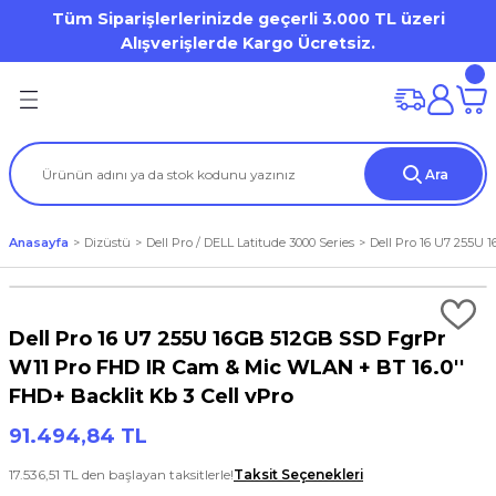
Tüm Siparişlerlerinizde geçerli 3.000 TL üzeri
Geri Dön
Geri Dön
Geri Dön
Geri Dön
Geri Dön
Geri Dön
Geri Dön
Geri Dön
Geri Dön
Geri Dön
Alışverişlerde Kargo Ücretsiz.
on
mi
Dell OptiPlex
HP Desktop Pro
Desktop Workstation
Mobile Workstation
ation
(Storage)
er)
Dell Pro Micro / Micro Form Factor MFF
Tower
DELL Precision WS
Dell Precision Workstation
Ara
iron 7000 Series
tion
tör
Aksesuarları
Mini Tower
Tablet
HP ZBook WorkStation
Anasayfa
Dizüstü
Dell Pro / DELL Latitude 3000 Series
Dell Pro 16 U7 255U 
al / Vostro / Inspiron Business
) Aksesuarları
a
et
s Point
Small Form Factor
Latitude 3000 Series
o
arları
Dell Pro 16 U7 255U 16GB 512GB SSD FgrPr
Lattitude 5000 Series
W11 Pro FHD IR Cam & Mic WLAN + BT 16.0''
FHD+ Backlit Kb 3 Cell vPro
Precision
rları
91.494,84 TL
um / XPS
17.536,51 TL den başlayan taksitlerle!
Taksit Seçenekleri