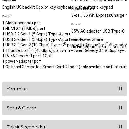
Keyboard
English US backlit Copilot key keyboard with numeric keypad
Primary Battery
3-cell, 55 Wh, ExpressCharge™
Ports
1 Global headset port
Power
1 HDMI 2.1 (TMDS) port
65W AC adapter, USB Type-C
1 USB 3.2 Gen 1 (5 Gbps) Type-A port
1 USB 3.2 Gen 1 (5 Gbps) Type-A port with PowerShare
Palmrest
®
™
1 USB 3.2 Gen 2 (10 Gbps) Type-C
port with DisplayPort
Alt mode/P
No Fingerprint Reader, Non-vPr
™
1 Thunderbolt
4 (40 Gbps) port with Power Delivery 3.1 & DisplayPor
1 RJ45 Ethernet port, 1GbE
1 power-adapter port
1 Optional Contacted Smart Card Reader (only available on Platinum S
Yorumlar
Soru & Cevap
Bu ürüne ilk yorumu siz yapın!
Taksit Seçenekleri
Yorum Yaz