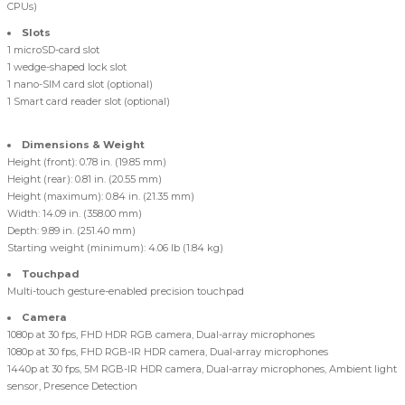
CPUs)
Slots
1 microSD-card slot
1 wedge-shaped lock slot
1 nano-SIM card slot (optional)
1 Smart card reader slot (optional)
Dimensions & Weight
Height (front): 0.78 in. (19.85 mm)
Height (rear): 0.81 in. (20.55 mm)
Height (maximum): 0.84 in. (21.35 mm)
Width: 14.09 in. (358.00 mm)
Depth: 9.89 in. (251.40 mm)
Starting weight (minimum): 4.06 lb (1.84 kg)
Touchpad
Multi-touch gesture-enabled precision touchpad
Camera
1080p at 30 fps, FHD HDR RGB camera, Dual-array microphones
1080p at 30 fps, FHD RGB-IR HDR camera, Dual-array microphones
1440p at 30 fps, 5M RGB-IR HDR camera, Dual-array microphones, Ambient light
sensor, Presence Detection