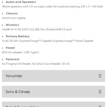
Audio and Speakers
Stereo speakers with Cirrus Logic codec for audio processing, 2W x 2 = 4W total
Chassis
Aluminum Laptop
Wireless
Intel® Wi-Fi 6E AX211, 2x2, 802.11ax, Bluetooth® 5.3 card
Primary Battery
3-cell, 55 Wh, ExpressCharge™ Capable, ExpressCharge™ Boost Capable
Power
65W AC adapter, USB Type-C
Palmrest
No Fingerprint Reader, No Smart Card Reader, RJ-45
Yorumlar
Soru & Cevap
Bu ürüne ilk yorumu siz yapın!