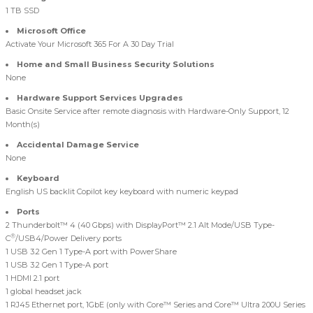
1 TB SSD
Microsoft Office
Activate Your Microsoft 365 For A 30 Day Trial
Home and Small Business Security Solutions
None
Hardware Support Services Upgrades
Basic Onsite Service after remote diagnosis with Hardware-Only Support, 12
Month(s)
Accidental Damage Service
None
Keyboard
English US backlit Copilot key keyboard with numeric keypad
Ports
2 Thunderbolt™ 4 (40 Gbps) with DisplayPort™ 2.1 Alt Mode/USB Type-
®
C
/USB4/Power Delivery ports
1 USB 3.2 Gen 1 Type-A port with PowerShare
1 USB 3.2 Gen 1 Type-A port
1 HDMI 2.1 port
1 global headset jack
1 RJ45 Ethernet port, 1GbE (only with Core™ Series and Core™ Ultra 200U Series