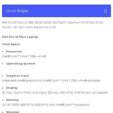
Ürün Bilgisi
Dell Pro 16 Plus U7 268v 32GB 512GB SSD FgrPr Ubuntu FHD IR Cam & Mic
WLAN + BT 16.0" FHD+ Backlit Kb 3 Cell
Dell Pro 16 Plus Laptop
Tech Specs
Processor
Intel® Core™ Ultra 7 268v, vPro®
Operating System
-
Graphics Card
Integrated Intel® graphics for Intel® Core™ Ultra 7 255U vPro® processor
Display
16", Non-Touch, FHD+, Anti-Glare, 300 nits, 45% NTSC, FHD IR Cam, 4G capable
Memory
32 GB: DDR5, 5600 MT/s (5200 MT/s with Intel® Core™ processors)
Storage