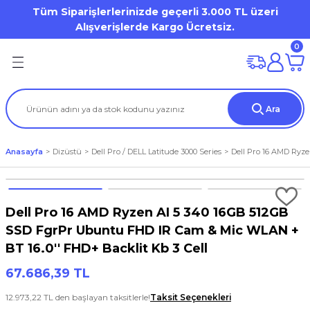
Tüm Siparişlerlerinizde geçerli 3.000 TL üzeri
Geri Dön
Geri Dön
Geri Dön
Geri Dön
Geri Dön
Geri Dön
Geri Dön
Geri Dön
Geri Dön
Geri Dön
Alışverişlerde Kargo Ücretsiz.
0
on
mi
Dell OptiPlex
HP Desktop Pro
Desktop Workstation
Mobile Workstation
ation
(Storage)
er)
Dell Pro Micro / Micro Form Factor MFF
Tower
DELL Precision WS
Dell Precision Workstation
Ara
iron 7000 Series
tion
tör
Aksesuarları
Mini Tower
Tablet
HP ZBook WorkStation
Anasayfa
Dizüstü
Dell Pro / DELL Latitude 3000 Series
Dell Pro 16 AMD Ryz
al / Vostro / Inspiron Business
) Aksesuarları
a
et
s Point
Small Form Factor
Latitude 3000 Series
o
arları
Dell Pro 16 AMD Ryzen AI 5 340 16GB 512GB
Lattitude 5000 Series
SSD FgrPr Ubuntu FHD IR Cam & Mic WLAN +
BT 16.0'' FHD+ Backlit Kb 3 Cell
Precision
rları
67.686,39 TL
um / XPS
12.973,22 TL den başlayan taksitlerle!
Taksit Seçenekleri