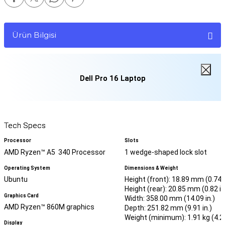
Ürün Bilgisi
Dell Pro 16 Laptop
Tech Specs
Processor
Slots
AMD Ryzen™ A5 340 Processor
1 wedge-shaped lock slot
Operating System
Dimensions & Weight
Ubuntu
Height (front): 18.89 mm (0.74 i
Height (rear): 20.85 mm (0.82 in
Graphics Card
Width: 358.00 mm (14.09 in.)
AMD Ryzen™ 860M graphics
Depth: 251.82 mm (9.91 in.)
Weight (minimum): 1.91 kg (4.22
Display