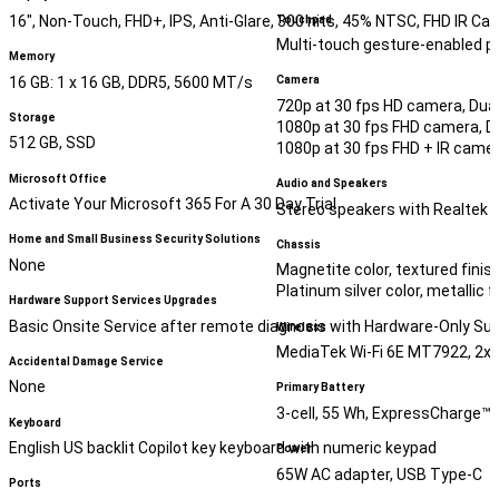
16", Non-Touch, FHD+, IPS, Anti-Glare, 300 nits, 45% NTSC, FHD IR Ca
Touchpad
Multi-touch gesture-enabled pr
Memory
16 GB: 1 x 16 GB, DDR5, 5600 MT/s
Camera
720p at 30 fps HD camera, Dua
Storage
1080p at 30 fps FHD camera, D
512 GB, SSD
1080p at 30 fps FHD + IR came
Microsoft Office
Audio and Speakers
Activate Your Microsoft 365 For A 30 Day Trial
Stereo speakers with Realtek Aud
Home and Small Business Security Solutions
Chassis
None
Magnetite color, textured fini
Platinum silver color, metallic
Hardware Support Services Upgrades
Basic Onsite Service after remote diagnosis with Hardware-Only Su
Wireless
MediaTek Wi-Fi 6E MT7922, 2x2
Accidental Damage Service
None
Primary Battery
3-cell, 55 Wh, ExpressCharge™
Keyboard
English US backlit Copilot key keyboard with numeric keypad
Power
65W AC adapter, USB Type-C
Ports