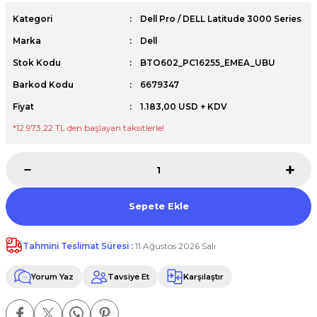
Premium / XPS+GPU
Kategori
Dell Pro / DELL Latitude 3000 Series
Marka
Dell
Stok Kodu
BTO602_PC16255_EMEA_UBU
Barkod Kodu
6679347
Fiyat
1.183,00 USD + KDV
*12.973,22 TL den başlayan taksitlerle!
Sepete Ekle
Tahmini Teslimat Süresi :
11 Ağustos 2026 Salı
Yorum Yaz
Tavsiye Et
Karşılaştır