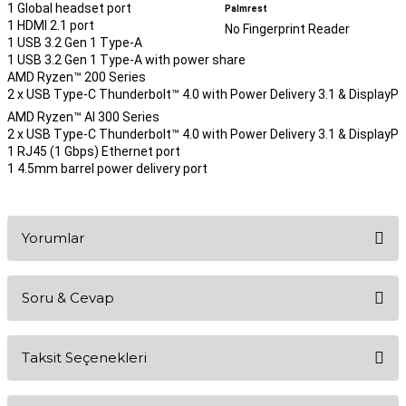
1 Global headset port
Palmrest
1 HDMI 2.1 port
No Fingerprint Reader
1 USB 3.2 Gen 1 Type-A
1 USB 3.2 Gen 1 Type-A with power share
AMD Ryzen™ 200 Series
2 x USB Type-C Thunderbolt™ 4.0 with Power Delivery 3.1 & DisplayPo
AMD Ryzen™ AI 300 Series
2 x USB Type-C Thunderbolt™ 4.0 with Power Delivery 3.1 & DisplayPo
1 RJ45 (1 Gbps) Ethernet port
1 4.5mm barrel power delivery port
Yorumlar
Soru & Cevap
Bu ürüne ilk yorumu siz yapın!
Taksit Seçenekleri
Yorum Yaz
Ürün hakkında henüz soru sorulmamış.