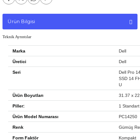
Ürün Bilgisi
Teknik Ayrıntılar
Marka
‎Dell
Üretici
‎Dell
Seri
‎Dell Pro
SSD 14 F
U
Ürün Boyutları
‎31.37 x 2
Piller:
‎1 Standart 
Ürün Model Numarası
‎PC14250
Renk
‎Gümüş Re
Form Faktör
‎Kompakt