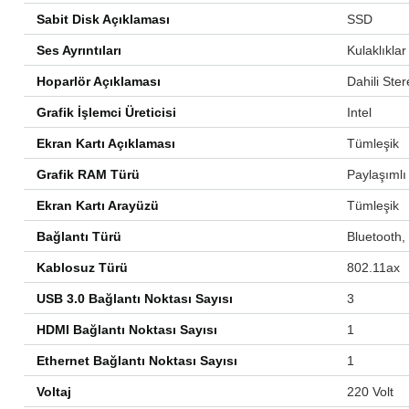
Sabit Disk Açıklaması
‎SSD
Ses Ayrıntıları
‎Kulaklıklar
Hoparlör Açıklaması
‎Dahili St
Grafik İşlemci Üreticisi
‎Intel
Ekran Kartı Açıklaması
‎Tümleşik
Grafik RAM Türü
‎Paylaşımlı
Ekran Kartı Arayüzü
‎Tümleşik
Bağlantı Türü
‎Bluetooth,
Kablosuz Türü
‎802.11ax
USB 3.0 Bağlantı Noktası Sayısı
‎3
HDMI Bağlantı Noktası Sayısı
‎1
Ethernet Bağlantı Noktası Sayısı
‎1
Voltaj
‎220 Volt