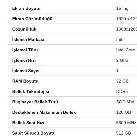
Ekran Boyutu
‎16 İnç
Ekran Çözünürlüğü
‎1920 x 12
Çözünürlük
‎1900x1200
İşlemci Markası
‎Intel
İşlemci Türü
‎Intel Core
İşlemci Hızı
‎2 GHz
İşlemci Sayısı
‎1
RAM Boyutu
‎32 GB
Bellek Teknolojisi
‎DDR5
Bilgisayar Bellek Türü
‎SODIMM
Desteklenen Maksimum Bellek
‎128 GB
Bellek Saat Hızı
‎5600 MHz
Sabit Sürücü Boyutu
‎512 GB