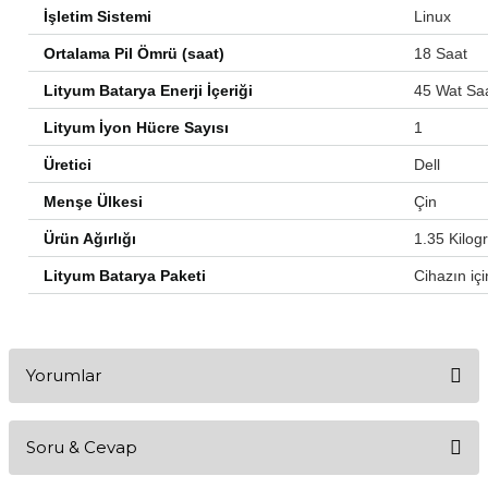
İşletim Sistemi
‎Linux
Ortalama Pil Ömrü (saat)
‎18 Saat
Lityum Batarya Enerji İçeriği
‎45 Wat Sa
Lityum İyon Hücre Sayısı
‎1
Üretici
‎Dell
Menşe Ülkesi
‎Çin
Ürün Ağırlığı
‎1.35 Kilo
Lityum Batarya Paketi
‎Cihazın içi
Yorumlar
Soru & Cevap
Bu ürüne ilk yorumu siz yapın!