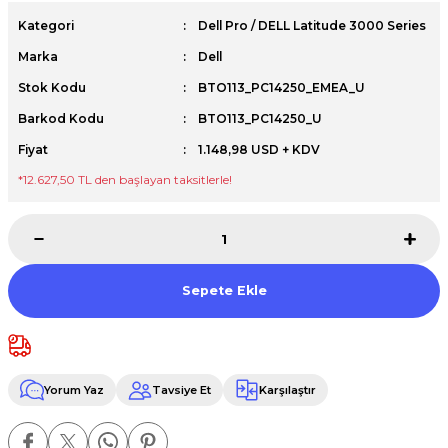
Premium / XPS+GPU
Kategori
Dell Pro / DELL Latitude 3000 Series
Marka
Dell
Stok Kodu
BTO113_PC14250_EMEA_U
Barkod Kodu
BTO113_PC14250_U
Fiyat
1.148,98 USD + KDV
*12.627,50 TL den başlayan taksitlerle!
Sepete Ekle
Yorum Yaz
Tavsiye Et
Karşılaştır