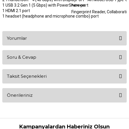
1 USB 3.2 Gen 1 (5 Gbps) with PowerShare port
Palmrest
1 HDMI 2.1 port
Fingerprint Reader, Collaborat
1 headset (headphone and microphone combo) port
Yorumlar
Soru & Cevap
Bu ürüne ilk yorumu siz yapın!
Taksit Seçenekleri
Yorum Yaz
Ürün hakkında henüz soru sorulmamış.
Önerileriniz
Soru Sor
Bu ürünün fiyat bilgisi, resim, ürün açıklamalarında ve diğer
konularda yetersiz gördüğünüz noktaları öneri formunu kullanarak
tarafımıza iletebilirsiniz.
Görüş ve önerileriniz için teşekkür ederiz.
Kampanyalardan Haberiniz Olsun