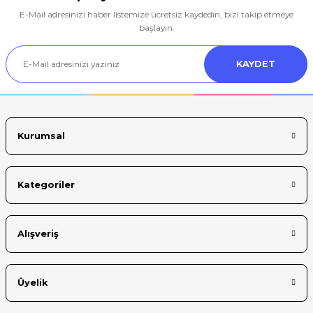
E-Mail adresinizi haber listemize ücretsiz kaydedin, bizi takip etmeye
Ürün resmi kalitesiz, bozuk veya görüntülenemiyor.
başlayın.
Ürün açıklamasında eksik bilgiler bulunuyor.
KAYDET
Ürün bilgilerinde hatalar bulunuyor.
Ürün fiyatı diğer sitelerden daha pahalı.
Bu ürüne benzer farklı alternatifler olmalı.
Kurumsal
Kategoriler
Gönder
Alışveriş
Üyelik