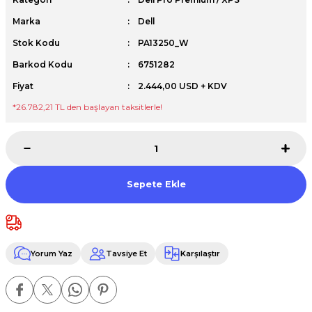
Premium / XPS+GPU
Marka
Dell
Stok Kodu
PA13250_W
Barkod Kodu
6751282
Fiyat
2.444,00 USD + KDV
*26.782,21 TL den başlayan taksitlerle!
Sepete Ekle
Yorum Yaz
Tavsiye Et
Karşılaştır