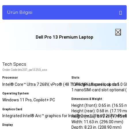
Ürün Bilgisi
Dell Pro 13 Premium Laptop
Tech Specs
Order Code bts207_pa13250_usx
Processor
Slots
Intel® Core™ Ultra 7 268V, vPro® (48 TOPS NPU, 8 cores, up to 5.0 GH
1 Wedge-shaped lock slot
1 nanoSIM-card slot optional 
Operating System
Dimensions & Weight
Windows 11 Pro, Copilot+ PC
Height (front): 0.65 in. (16.55 
Graphics Card
Height (rear): 0.68 in. (17.19 m
Integrated Intel® Arc™ graphics for Intel® Core™ Ultra 7 268V vPr
Height (max): 0.70 in. (17.95 m
Width: 11.63 in. (296.00 mm)
Display
Depth: 8.23 in. (208.90 mm)