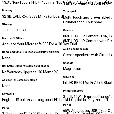
13.3", Non-Touch, FHD+, 400 nits, 100% sRGB, AG, ComfortView+, Lo
Starting weight: 2.36 lb (1.071 
Memory
Touchpad
32 GB: LPDDR5x, 8533 MT/s (onboard)
Multi-touch gesture-enabled pr
Collaboration Touchpad
Storage
1 TB, TLC, SSD
Camera
8MP HDR + IR Camera, TNR, Ca
Microsoft Office
8MP HDR + IR Camera with Pre
Activate Your Microsoft 365 For A 30 Day Trial
Audio and Speakers
Home and Small Business Security Solutions
Stereo speakers with Cirrus L
None
Chassis
Hardware Support Services Upgrades
Magnesium
No Warranty Upgrade, 36 Month(s)
Wireless
Accidental Damage Service
Intel® BE201 Wi-Fi 7 2x2, Blue
None
Primary Battery
Keyboard
3-cell, 60Wh, ExpressCharge™
English US battery-saving mini LED backlit Copilot hotkey zero-latti
Power
Ports
65W AC adapter, USB Type-C
2 Thunderbolt™ 4 (40 Gbps) with DisplayPort™ Alt Mode/USB Type-C