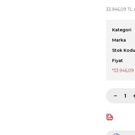
33.946,09 TL d
Kategori
Marka
Stok Kod
Fiyat
*33.946,09 