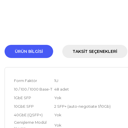
ÜRÜN BILGISI
TAKSIT SEÇENEKLERI
Form Faktör
1U
10 / 100 / 1000 Base-T
48 adet
1GbE SFP
Yok
10GbE SFP
2 SFP+ (auto-negotiate 1/10Gb)
40GbE (QSFP+)
Yok
Genişleme Modül
Yok