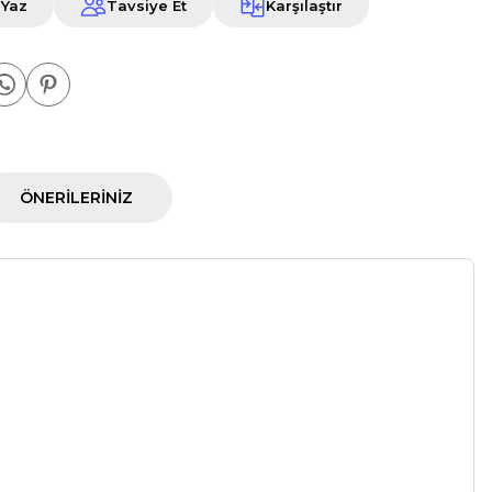
 Yaz
Tavsiye Et
Karşılaştır
ÖNERILERINIZ