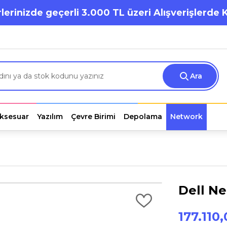
lerinizde geçerli 3.000 TL üzeri Alışverişlerde 
Ara
ksesuar
Yazılım
Çevre Birimi
Depolama
Network
Dell N
177.110