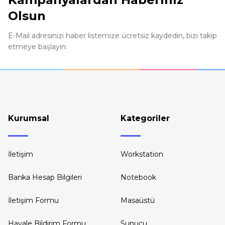
Olsun
Ürün fiyatı diğer sitelerden daha pahalı.
Bu ürüne benzer farklı alternatifler olmalı.
E-Mail adresinizi haber listemize ücretsiz kaydedin, bizi takip
etmeye başlayın.
Kurumsal
Kategoriler
İletişim
Workstation
Banka Hesap Bilgileri
Notebook
İletişim Formu
Masaüstü
Havale Bildirim Formu
Sunucu