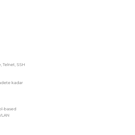
e, Telnet, SSH
2 adete kadar
ol-based
 VLAN