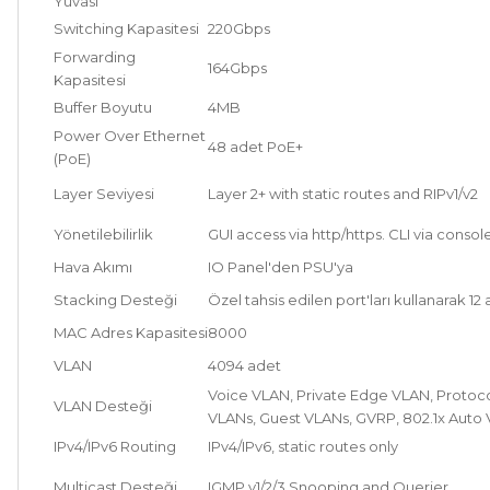
Yuvası
Switching Kapasitesi
220Gbps
Forwarding
164Gbps
Kapasitesi
Buffer Boyutu
4MB
Power Over Ethernet
48 adet PoE+
(PoE)
Layer Seviyesi
Layer 2+ with static routes and RIPv1/v2
Yönetilebilirlik
GUI access via http/https. CLI via consol
Hava Akımı
IO Panel'den PSU'ya
Stacking Desteği
Özel tahsis edilen port'ları kullanarak 1
MAC Adres Kapasitesi
8000
VLAN
4094 adet
Voice VLAN, Private Edge VLAN, Protoc
VLAN Desteği
VLANs, Guest VLANs, GVRP, 802.1x Auto
IPv4/IPv6 Routing
IPv4/IPv6, static routes only
Multicast Desteği
IGMP v1/2/3 Snooping and Querier