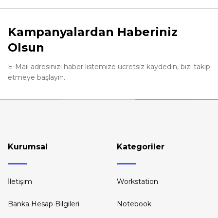
Ürün resmi kalitesiz, bozuk veya görüntülenemiyor.
Ürün açıklamasında eksik bilgiler bulunuyor.
Kampanyalardan Haberiniz
Ürün bilgilerinde hatalar bulunuyor.
Olsun
Ürün fiyatı diğer sitelerden daha pahalı.
Bu ürüne benzer farklı alternatifler olmalı.
E-Mail adresinizi haber listemize ücretsiz kaydedin, bizi takip
etmeye başlayın.
Kurumsal
Kategoriler
İletişim
Workstation
Banka Hesap Bilgileri
Notebook