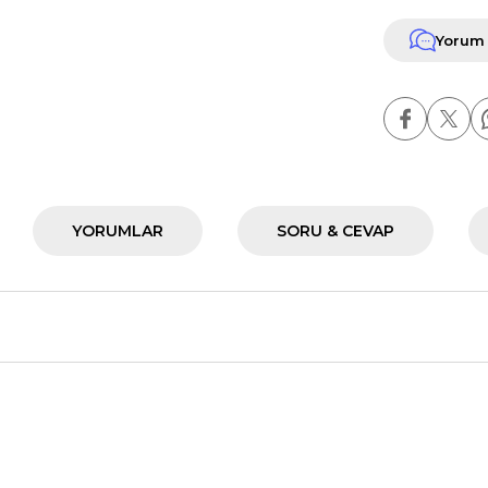
Yorum
YORUMLAR
SORU & CEVAP
nularda yetersiz gördüğünüz noktaları öneri formunu kullanarak tarafımız
Ürün hakkında henüz soru sorulmamış.
Bu ürüne ilk yorumu siz yapın!