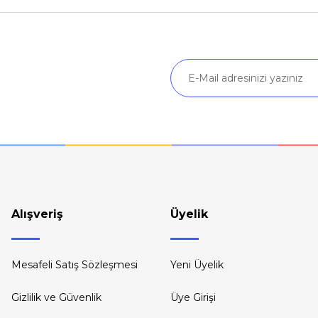
Yorum Yaz
Soru Sor
Gönder
Alışveriş
Üyelik
Mesafeli Satış Sözleşmesi
Yeni Üyelik
Gizlilik ve Güvenlik
Üye Girişi