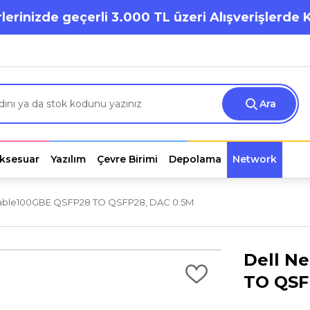
lerinizde geçerli 3.000 TL üzeri Alışverişlerde 
Ara
ksesuar
Yazılım
Çevre Birimi
Depolama
Network
Cable100GBE QSFP28 TO QSFP28, DAC 0.5M
Dell N
TO QSF