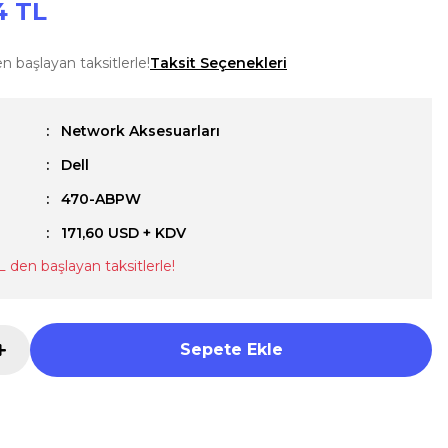
4 TL
n başlayan taksitlerle!
Taksit Seçenekleri
Network Aksesuarları
Dell
u
470-ABPW
171,60 USD + KDV
L den başlayan taksitlerle!
Sepete Ekle