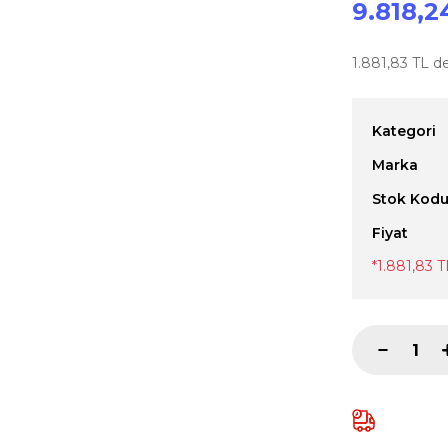
9.818,2
1.881,83 TL de
Kategori
Marka
Stok Kod
Fiyat
*1.881,83 T