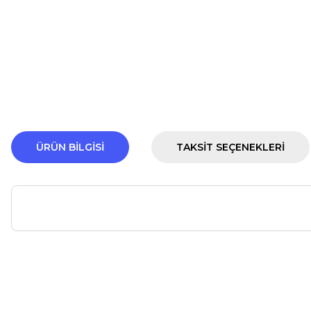
ÜRÜN BILGISI
TAKSIT SEÇENEKLERI
Bu ürünün fiyat bilgisi, resim, ürün açıklamalarında ve diğer ko
Görüş ve önerileriniz için teşekkür ederiz.