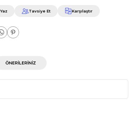
 Yaz
Tavsiye Et
Karşılaştır
ÖNERILERINIZ
a iletebilirsiniz.