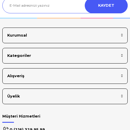
KAYDET
Ürün bilgilerinde hatalar bulunuyor.
Ürün fiyatı diğer sitelerden daha pahalı.
Bu ürüne benzer farklı alternatifler olmalı.
Kurumsal
Kategoriler
Gönder
Alışveriş
Üyelik
Müşteri Hizmetleri
0 (216) 329 95 99