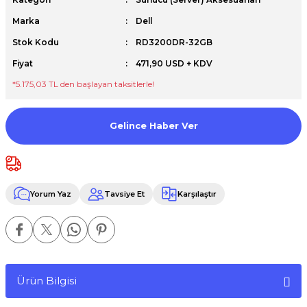
Premium / XPS+GPU
Marka
Dell
Stok Kodu
RD3200DR-32GB
Fiyat
471,90 USD + KDV
*5.175,03 TL den başlayan taksitlerle!
Gelince Haber Ver
Yorum Yaz
Tavsiye Et
Karşılaştır
Ürün Bilgisi