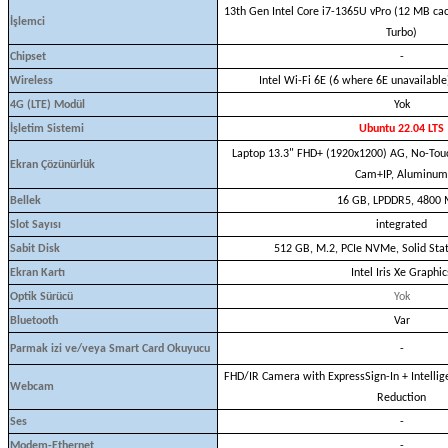
13th Gen Intel Core i7-1365U vPro (12 MB cac
İşlemci
Turbo)
Chipset
-
Wireless
Intel Wi-Fi 6E (6 where 6E unavailabl
4G (LTE) Modül
Yok
İşletim Sistemi
Ubuntu 22.04 LTS
Laptop 13.3" FHD+ (1920x1200) AG, No-Touc
Ekran Çözünürlük
Cam+IP, Aluminum
Bellek
16 GB, LPDDR5, 4800
Slot Sayısı
integrated
Sabit Disk
512 GB, M.2, PCIe NVMe, Solid Stat
Ekran Kartı
Intel Iris Xe Graphic
Optik Sürücü
Yok
Bluetooth
Var
Parmak izi ve/veya Smart Card Okuyucu
-
FHD/IR Camera with ExpressSign-In + Intellig
Webcam
Reduction
Ses
-
Modem-Ethernet
-