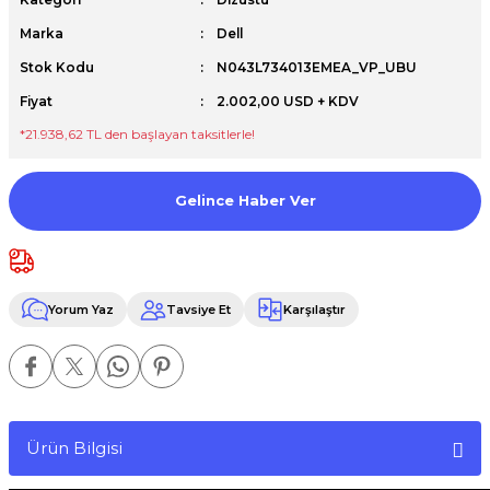
Premium / XPS+GPU
Marka
Dell
Stok Kodu
N043L734013EMEA_VP_UBU
Fiyat
2.002,00 USD + KDV
*21.938,62 TL den başlayan taksitlerle!
Gelince Haber Ver
Yorum Yaz
Tavsiye Et
Karşılaştır
Ürün Bilgisi