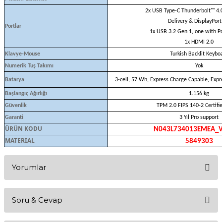
2x USB Type-C Thunderbolt™ 4.
Delivery & DisplayPort
Portlar
1x USB 3.2 Gen 1, one with 
1x HDMI 2.0
Klavye-Mouse
Turkish Backlit Keybo
Numerik Tuş Takımı
Yok
Batarya
3-cell, 57 Wh, Express Charge Capable, Exp
Başlangıç Ağırlığı
1.156 kg
Güvenlik
TPM 2.0 FIPS 140-2 Certifi
Garanti
3 Yıl Pro support
ÜRÜN KODU
N043L734013EMEA_
MATERIAL
5849303
Yorumlar
Soru & Cevap
Bu ürüne ilk yorumu siz yapın!