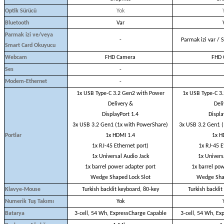
Optik Sürücü
Yok
Bluetooth
Var
Parmak izi ve/veya
-
Parmak izi var / 
Smart Card Okuyucu
Webcam
FHD Camera
FHD 
Ses
-
Modem-Ethernet
-
1x USB Type-C 3.2 Gen2 with Power
1x USB Type-C 3
Delivery &
Deli
DisplayPort 1.4
Displa
3x USB 3.2 Gen1 (1x with PowerShare)
3x USB 3.2 Gen1 (
Portlar
1x HDMI 1.4
1x H
1x RJ-45 Ethernet port)
1x RJ-45 E
1x Universal Audio Jack
1x Univers
1x barrel power adapter port
1x barrel pow
Wedge Shaped Lock Slot
Wedge Shap
Klavye-Mouse
Turkish backlit keyboard, 80-key
Turkish backli
Numerik Tuş Takımı
Yok
Batarya
3-cell, 54 Wh, ExpressCharge Capable
3-cell, 54 Wh, Ex