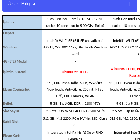
Ürün Bilgisi
13th Gen Intel Core i7-1355U (12 MB
13th Gen Intel C
İşlemci
cache, 10 cores, up to 5.00 GHz Turbo)
cache, 10 cores, 
Chipset
Intel(R) Wi-Fi 6E (6 if 6E unavailable)
Intel(R) Wi-Fi 6E 
Wireless
AX211, 2x2, 802.11ax, Bluetooth Wireless
AX211, 2x2, 802.11a
Card
C
4G (LTE) Modül
-
Windows 11 Pro, Eng
İşletim Sistemi
Ubuntu 22.04 LTS
Russia
14", FHD 1920x1080, 60Hz, WVA/IPS,
14", FHD 1920x1080
Ekran Çözünürlük
Non-Touch, Anti-Glare, 250 nit, NTSC
Touch, Anti-Glare, 
45%, FHD Camera, WLAN
Camer
Bellek
8 GB, 1 x 8 GB, DDR4, 3200 MT/s
8 GB, 1 x 8 GB
Slot Sayısı
2 Slots - Up to 64 GB DDR4 3200 MT/s
2 Slots - Up to 6
512 GB, M.2 2230, PCIe NVMe, SSD, Class
512 GB, M.2 2230, 
Sabit Disk
35
Integrated Intel(R) Iris(R) Xe or UHD
Integrated Intel(
Ekran Kartı
Graphics
Gra