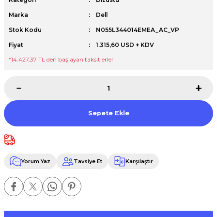
Premium / XPS+GPU
Marka
Dell
Stok Kodu
N055L344014EMEA_AC_VP
Fiyat
1.315,60 USD + KDV
*14.427,37 TL den başlayan taksitlerle!
Sepete Ekle
Yorum Yaz
Tavsiye Et
Karşılaştır