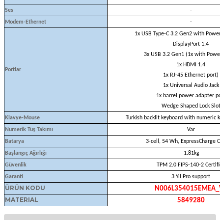
Ses
-
Modem-Ethernet
-
1x USB Type-C 3.2 Gen2 with Power
DisplayPort 1.4
3x USB 3.2 Gen1 (1x with Powe
1x HDMI 1.4
Portlar
1x RJ-45 Ethernet port)
1x Universal Audio Jack
1x barrel power adapter p
Wedge Shaped Lock Slo
Klavye-Mouse
Turkish backlit keyboard with numeric 
Numerik Tuş Takımı
Var
Batarya
3-cell, 54 Wh, ExpressCharge 
Başlangıç Ağırlığı
1.81kg
Güvenlik
TPM 2.0 FIPS-140-2 Certif
Garanti
3 Yıl Pro support
ÜRÜN KODU
N006L354015EMEA_
MATERIAL
5849280