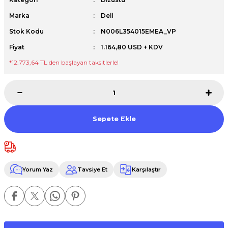
Premium / XPS+GPU
Marka
Dell
Stok Kodu
N006L354015EMEA_VP
Fiyat
1.164,80 USD + KDV
*12.773,64 TL den başlayan taksitlerle!
Sepete Ekle
Yorum Yaz
Tavsiye Et
Karşılaştır