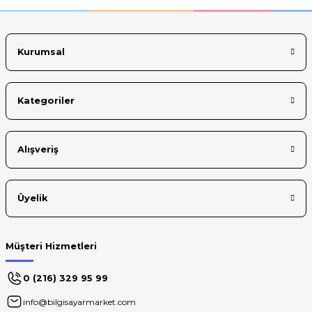
Ürün fiyatı diğer sitelerden daha pahalı.
Bu ürüne benzer farklı alternatifler olmalı.
Kurumsal
Kategoriler
Gönder
Alışveriş
Üyelik
Müşteri Hizmetleri
0 (216) 329 95 99
info@bilgisayarmarket.com