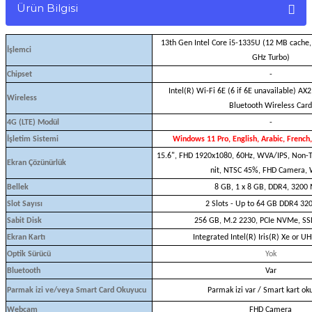
Ürün Bilgisi
13th Gen Intel Core i5-1335U (12 MB cache, 
İşlemci
GHz Turbo)
Chipset
-
Intel(R) Wi-Fi 6E (6 if 6E unavailable) AX
Wireless
Bluetooth Wireless Card
4G (LTE) Modül
-
İşletim Sistemi
Windows 11 Pro, English, Arabic, French,
15.6", FHD 1920x1080, 60Hz, WVA/IPS, Non-T
Ekran Çözünürlük
nit, NTSC 45%, FHD Camera,
Bellek
8 GB, 1 x 8 GB, DDR4, 3200
Slot Sayısı
2 Slots - Up to 64 GB DDR4 32
Sabit Disk
256 GB, M.2 2230, PCIe NVMe, SSD
Ekran Kartı
Integrated Intel(R) Iris(R) Xe or U
Optik Sürücü
Yok
Bluetooth
Var
Parmak izi ve/veya Smart Card Okuyucu
Parmak izi var / Smart kart ok
Webcam
FHD Camera