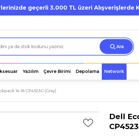
lerinizde geçerli 3.000 TL üzeri Alışverişlerde 
Ara
ksesuar
Yazılım
Çevre Birimi
Depolama
Network
ckpack 14-16 CP4523G (Gray)
Dell Ec
CP4523