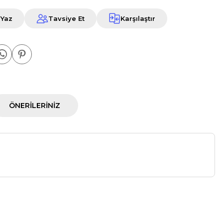
 Yaz
Tavsiye Et
Karşılaştır
ÖNERILERINIZ
a iletebilirsiniz.