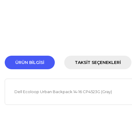
ÜRÜN BILGISI
TAKSIT SEÇENEKLERI
Dell Ecoloop Urban Backpack 14-16 CP4523G (Gray)
Bu ürünün fiyat bilgisi, resim, ürün açıklamalarında ve diğer ko
Görüş ve önerileriniz için teşekkür ederiz.