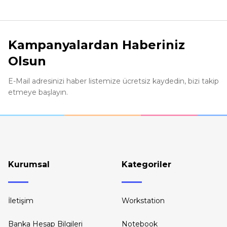
Ürün resmi kalitesiz, bozuk veya görüntülenemiyor.
Ürün açıklamasında eksik bilgiler bulunuyor.
Kampanyalardan Haberiniz
Ürün bilgilerinde hatalar bulunuyor.
Olsun
Ürün fiyatı diğer sitelerden daha pahalı.
Bu ürüne benzer farklı alternatifler olmalı.
E-Mail adresinizi haber listemize ücretsiz kaydedin, bizi takip
etmeye başlayın.
Kurumsal
Kategoriler
İletişim
Workstation
Banka Hesap Bilgileri
Notebook