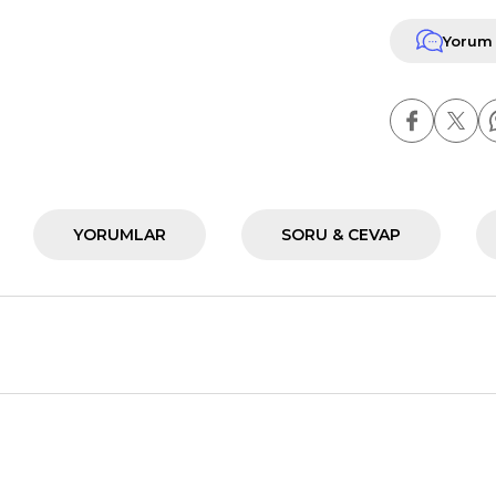
Yorum
YORUMLAR
SORU & CEVAP
nularda yetersiz gördüğünüz noktaları öneri formunu kullanarak tarafımız
Ürün hakkında henüz soru sorulmamış.
Bu ürüne ilk yorumu siz yapın!