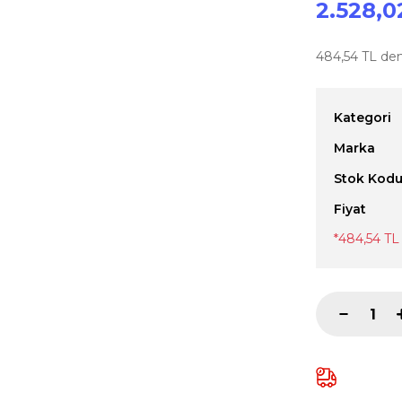
2.528,0
484,54 TL den 
Kategori
Marka
Stok Kod
Fiyat
*484,54 TL 