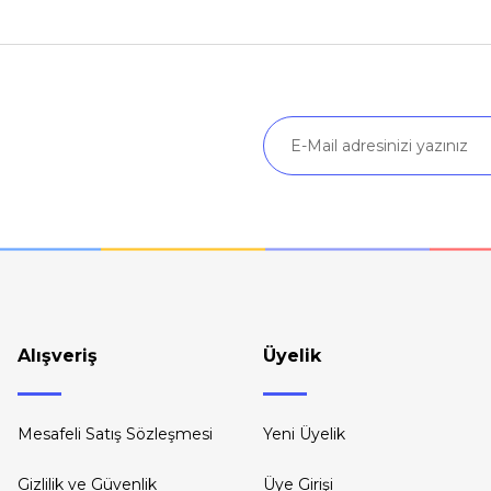
Yorum Yaz
Soru Sor
Gönder
Alışveriş
Üyelik
Mesafeli Satış Sözleşmesi
Yeni Üyelik
Gizlilik ve Güvenlik
Üye Girişi