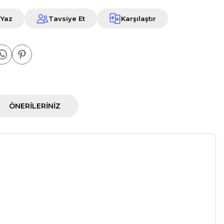
 Yaz
Tavsiye Et
Karşılaştır
ÖNERILERINIZ