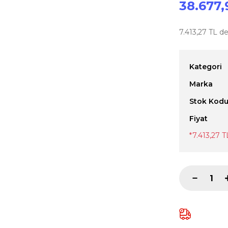
38.677,
7.413,27 TL de
Kategori
Marka
Stok Kod
Fiyat
*7.413,27 T