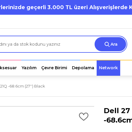
lerinizde geçerli 3.000 TL üzeri Alışverişlerde 
Ara
ksesuar
Yazılım
Çevre Birimi
Depolama
Network
21Q -68.6cm (27'') Black
Dell 27
-68.6cm