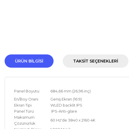
ÜRÜN BILGISI
TAKSIT SEÇENEKLERI
Panel Boyutu:
684,66 mm (26,96 inç)
En/Boy Oranı
Geniş Ekran (16:9)
Ekran Tipi
WLED backlit
IPS
Panel Türü:
IPS
-Anti-glare
Maksimum
60 Hz'de 3840 x 2160
4K
Çözünürlük