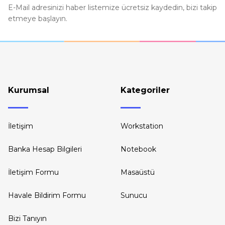
Bu ürüne benzer farklı alternatifler olmalı.
E-Mail adresinizi haber listemize ücretsiz kaydedin, bizi takip
etmeye başlayın.
Kurumsal
Kategoriler
İletişim
Workstation
Banka Hesap Bilgileri
Notebook
İletişim Formu
Masaüstü
Havale Bildirim Formu
Sunucu
Bizi Tanıyın