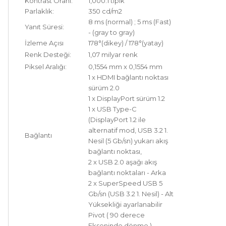
Kontrast Oranı:
1,000:1 tipik
Parlaklık:
350 cd/m2
8 ms (normal) ; 5 ms (Fast)
Yanıt Süresi:
- (gray to gray)
İzleme Açısı
178°(dikey) / 178°(yatay)
Renk Desteği:
1,07 milyar renk
Piksel Aralığı:
0,1554 mm x 0,1554 mm
1 x HDMI bağlantı noktası
sürüm 2.0
1 x DisplayPort sürüm 1.2
1 x USB Type-C
(DisplayPort 1.2 ile
alternatif mod, USB 3.2 1.
Bağlantı
Nesil (5 Gb/sn) yukarı akış
bağlantı noktası,
2 x USB 2.0 aşağı akış
bağlantı noktaları - Arka
2 x SuperSpeed USB 5
Gb/sn (USB 3.2 1. Nesil) - Alt
Yüksekliği ayarlanabilir
Pivot ( 90 derece
Ekseninde dönme )