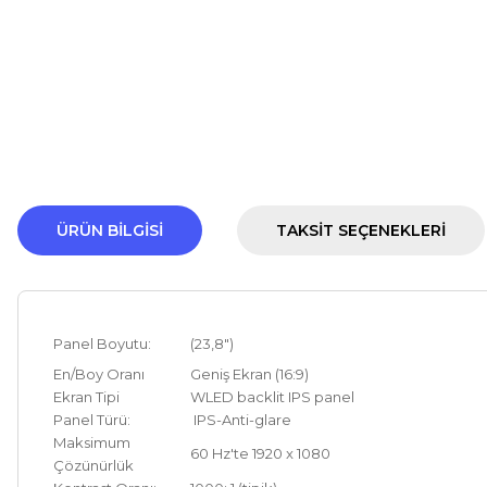
ÜRÜN BILGISI
TAKSIT SEÇENEKLERI
Panel Boyutu:
(23,8")
En/Boy Oranı
Geniş Ekran (16:9)
Ekran Tipi
WLED backlit
IPS
panel
Panel Türü:
IPS
-Anti-glare
Maksimum
60 Hz'te 1920 x 1080
Çözünürlük