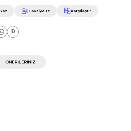
 Yaz
Tavsiye Et
Karşılaştır
ÖNERILERINIZ