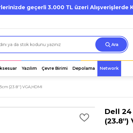
lerinizde geçerli 3.000 TL üzeri Alışverişlerde 
Ara
ksesuar
Yazılım
Çevre Birimi
Depolama
Network
0.5cm (23.8'') VGA,HDMI
Dell 24
(23.8''