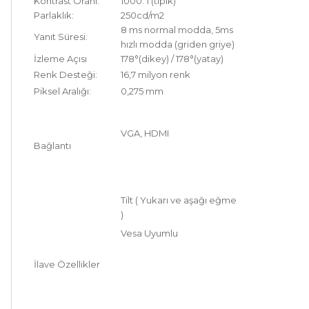
Kontrast Oranı:
1000: 1 (tipik)
Parlaklık:
250cd/m2
8 ms normal modda, 5ms
Yanıt Süresi:
hızlı modda (griden griye)
İzleme Açısı
178°(dikey) / 178°(yatay)
Renk Desteği:
16,7 milyon renk
Piksel Aralığı:
0,275 mm
VGA, HDMI
Bağlantı
Tilt ( Yukarı ve aşağı eğme
)
Vesa Uyumlu
İlave Özellikler