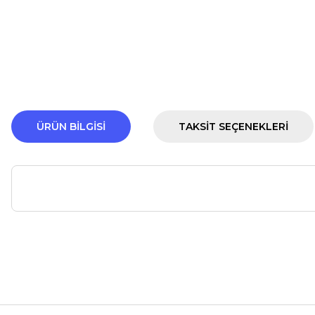
ÜRÜN BILGISI
TAKSIT SEÇENEKLERI
Bu ürünün fiyat bilgisi, resim, ürün açıklamalarında ve diğer ko
Görüş ve önerileriniz için teşekkür ederiz.
Ürün resmi kalitesiz, bozuk veya görüntülenemiyor.