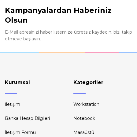
Ürün açıklamasında eksik bilgiler bulunuyor.
Kampanyalardan Haberiniz
Ürün bilgilerinde hatalar bulunuyor.
Olsun
Ürün fiyatı diğer sitelerden daha pahalı.
Bu ürüne benzer farklı alternatifler olmalı.
E-Mail adresinizi haber listemize ücretsiz kaydedin, bizi takip
etmeye başlayın.
Kurumsal
Kategoriler
İletişim
Workstation
Banka Hesap Bilgileri
Notebook
İletişim Formu
Masaüstü