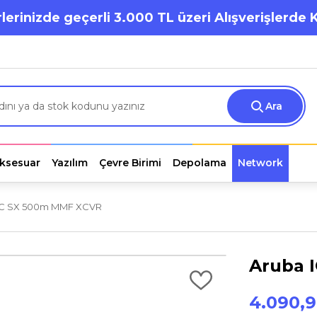
lerinizde geçerli 3.000 TL üzeri Alışverişlerde 
Ara
ksesuar
Yazılım
Çevre Birimi
Depolama
Network
 LC SX 500m MMF XCVR
Aruba 
4.090,