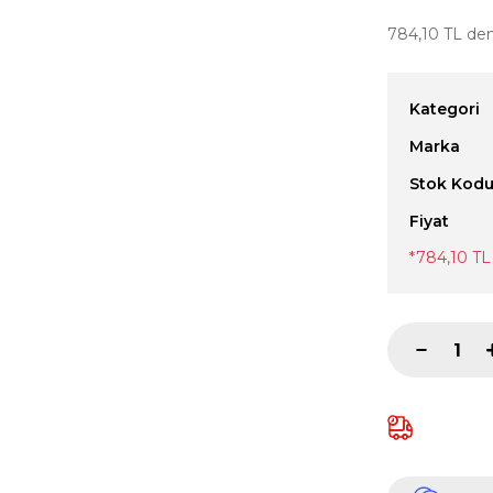
784,10 TL den 
Kategori
Marka
Stok Kod
Fiyat
*784,10 TL 