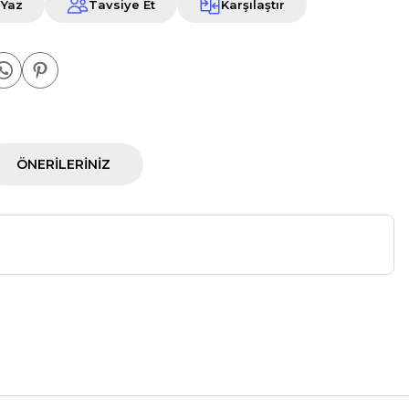
 Yaz
Tavsiye Et
Karşılaştır
ÖNERILERINIZ
a iletebilirsiniz.