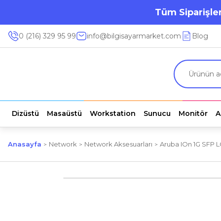
Tüm Siparişler
0 (216) 329 95 99
info@bilgisayarmarket.com
Blog
Dizüstü
Masaüstü
Workstation
Sunucu
Monitör
A
Anasayfa
Network
Network Aksesuarları
Aruba IOn 1G SFP