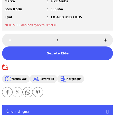
Marka
HPE Aruba
Premium / XPS+GPU
Stok Kodu
JL686A
Fiyat
1.014,00 USD + KDV
*11.119,91 TL den başlayan taksitlerle!
Sepete Ekle
Yorum Yaz
Tavsiye Et
Karşılaştır
Ürün Bilgisi