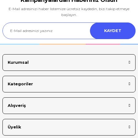
E-Mail adresinizi haber listemize ücretsiz kaydedin, bizi takip etmeye
Ürün resmi kalitesiz, bozuk veya görüntülenemiyor.
başlayın.
Ürün açıklamasında eksik bilgiler bulunuyor.
KAYDET
Ürün bilgilerinde hatalar bulunuyor.
Ürün fiyatı diğer sitelerden daha pahalı.
Bu ürüne benzer farklı alternatifler olmalı.
Kurumsal
Kategoriler
Gönder
Alışveriş
Üyelik