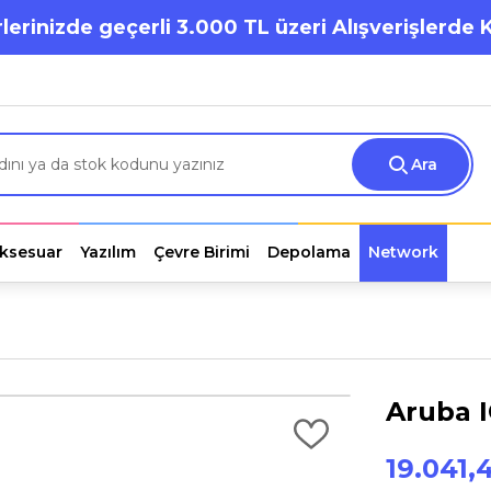
lerinizde geçerli 3.000 TL üzeri Alışverişlerde 
Ara
ksesuar
Yazılım
Çevre Birimi
Depolama
Network
Aruba 
19.041,