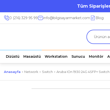
Tüm Siparişler
0 (216) 329 95 99
info@bilgisayarmarket.com
Blog
Dizüstü
Masaüstü
Workstation
Sunucu
Monitör
A
Anasayfa
Network
Switch
Aruba IOn 1930 24G 4SFP+ Switch