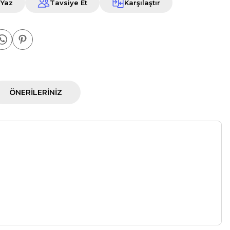
 Yaz
Tavsiye Et
Karşılaştır
ÖNERILERINIZ