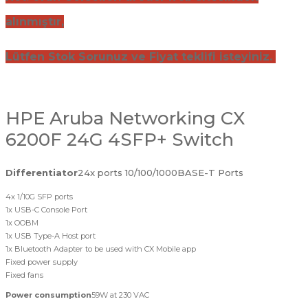
alınmıştır,
Lütfen Stok Sorunuz ve Fiyat teklifi isteyiniz.
HPE Aruba Networking CX
6200F 24G 4SFP+ Switch
Differentiator
24x ports 10/100/1000BASE-T Ports
4x 1/10G SFP ports
1x USB-C Console Port
1x OOBM
1x USB Type-A Host port
1x Bluetooth Adapter to be used with CX Mobile app
Fixed power supply
Fixed fans
Power consumption
59W at 230 VAC