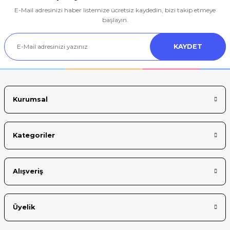
E-Mail adresinizi haber listemize ücretsiz kaydedin, bizi takip etmeye
Ürün resmi kalitesiz, bozuk veya görüntülenemiyor.
başlayın.
Ürün açıklamasında eksik bilgiler bulunuyor.
KAYDET
Ürün bilgilerinde hatalar bulunuyor.
Ürün fiyatı diğer sitelerden daha pahalı.
Bu ürüne benzer farklı alternatifler olmalı.
Kurumsal
Kategoriler
Gönder
Alışveriş
Üyelik