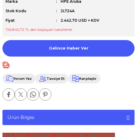
Marka
HPE Aruba
Premium / XPS+GPU
Stok Kodu
JL724A
Fiyat
2.442,70 USD + KDV
*26.845,72 TL den başlayan taksitlerle!
Gelince Haber Ver
Yorum Yaz
Tavsiye Et
Karşılaştır
Ürün Bilgisi
Not: Ürün Görselleri üretici web sitesinden