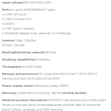
Input voltage
100V-120V/200V-240V
Ports
24x ports 10/100/1000BASE-T ports
4x 1/10G SFP ports
1x USB-C Console Port
1x OOBM
1x USB Type-A Host port
1x Bluetooth Adapter to be used with CX mobile app
Latency
1 Gbps: 2.28 μSec
10 Gbps: 1.46 μSec
Routing/switching capacity
128 Gbps
Stacking capabilities
8 members
Throughput
Up to 95.2 Mpps
Memory and processor
CPU: Quad Core ARM Cortex™ A72 at 1.8 GHz
Memory and Flash: 8 GB DDR4 16 GB eMMC
Power supply name
Fixed power supply (200W)
Warranty
Limited lifetime warranty. See the
warranty duration
.
Detailed product description
The HPE Aruba Networking CX 6200 Switch
Series is a next-gen family of stackable access switches ideal for enterprise
branch offices, campuses, and SMB networks.