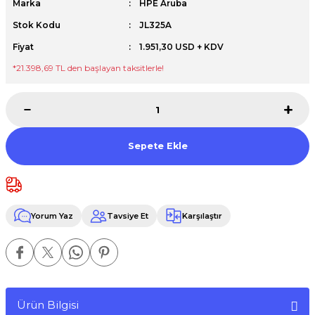
Marka
HPE Aruba
Premium / XPS+GPU
Stok Kodu
JL325A
Fiyat
1.951,30 USD + KDV
*21.398,69 TL den başlayan taksitlerle!
Sepete Ekle
Yorum Yaz
Tavsiye Et
Karşılaştır
Ürün Bilgisi