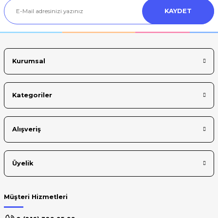
KAYDET
Ürün bilgilerinde hatalar bulunuyor.
Ürün fiyatı diğer sitelerden daha pahalı.
Bu ürüne benzer farklı alternatifler olmalı.
Kurumsal
Kategoriler
Gönder
Alışveriş
Üyelik
Müşteri Hizmetleri