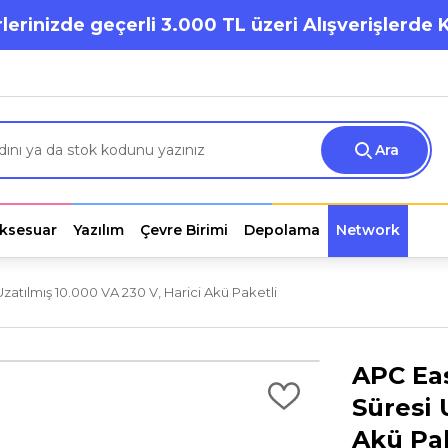
lerinizde geçerli 3.000 TL üzeri Alışverişlerde 
Ara
ksesuar
Yazılım
Çevre Birimi
Depolama
Network
tılmış 10.000 VA 230 V, Harici Akü Paketli
APC Ea
Süresi 
Akü Pak