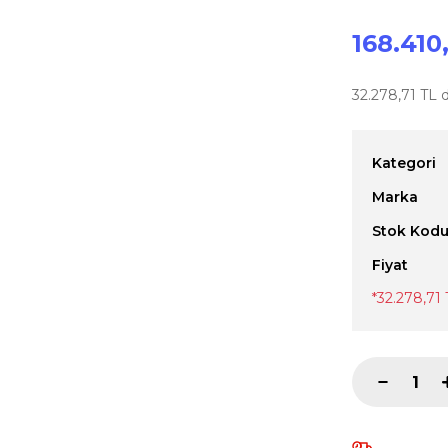
168.410
32.278,71 TL d
Kategori
Marka
Stok Kod
Fiyat
*32.278,71 