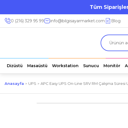
Tüm Siparişler
0 (216) 329 95 99
info@bilgisayarmarket.com
Blog
Dizüstü
Masaüstü
Workstation
Sunucu
Monitör
A
Anasayfa
UPS
APC Easy UPS On-Line SRV RM Çalışma Süresi Uza