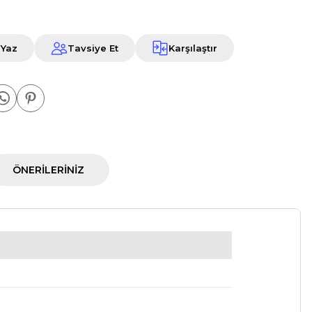
 Yaz
Tavsiye Et
Karşılaştır
ÖNERILERINIZ