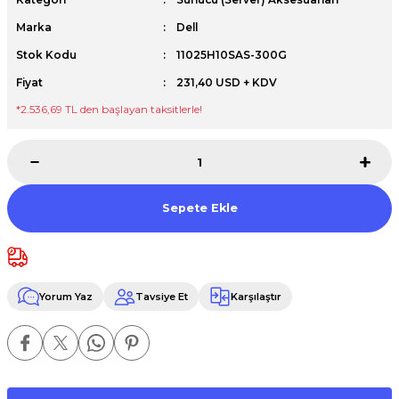
Premium / XPS+GPU
Marka
Dell
Stok Kodu
11025H10SAS-300G
Fiyat
231,40 USD + KDV
*2.536,69 TL den başlayan taksitlerle!
Sepete Ekle
Yorum Yaz
Tavsiye Et
Karşılaştır