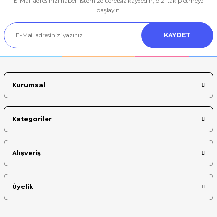
E-Mail adresinizi haber listemize ücretsiz kaydedin, bizi takip etmeye
Ürün resmi kalitesiz, bozuk veya görüntülenemiyor.
başlayın.
Ürün açıklamasında eksik bilgiler bulunuyor.
KAYDET
Ürün bilgilerinde hatalar bulunuyor.
Ürün fiyatı diğer sitelerden daha pahalı.
Bu ürüne benzer farklı alternatifler olmalı.
Kurumsal
Kategoriler
Gönder
Alışveriş
Üyelik