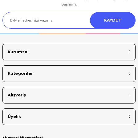
Ürün resmi kalitesiz, bozuk veya görüntülenemiyor.
başlayın.
Ürün açıklamasında eksik bilgiler bulunuyor.
KAYDET
Ürün bilgilerinde hatalar bulunuyor.
Ürün fiyatı diğer sitelerden daha pahalı.
Bu ürüne benzer farklı alternatifler olmalı.
Kurumsal
Kategoriler
Gönder
Alışveriş
Üyelik
Müşteri Hizmetleri