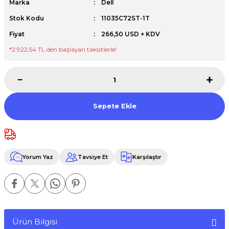
Marka
Dell
Premium / XPS+GPU
Stok Kodu
11035C72ST-1T
Fiyat
266,50 USD + KDV
*2.922,54 TL den başlayan taksitlerle!
Sepete Ekle
Yorum Yaz
Tavsiye Et
Karşılaştır
Ürün Bilgisi