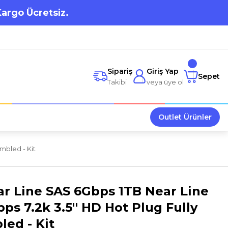
Kargo Ücretsiz.
Sipariş
Giriş Yap
Sepet
Takibi
veya üye ol
Outlet Ürünler
mbled - Kit
ear Line SAS 6Gbps 1TB Near Line
ps 7.2k 3.5'' HD Hot Plug Fully
ed - Kit