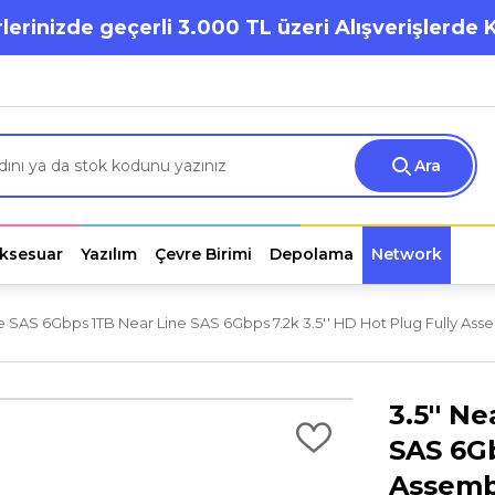
lerinizde geçerli 3.000 TL üzeri Alışverişlerde 
Ara
ksesuar
Yazılım
Çevre Birimi
Depolama
Network
ne SAS 6Gbps 1TB Near Line SAS 6Gbps 7.2k 3.5'' HD Hot Plug Fully Asse
3.5'' N
SAS 6Gb
Assembl