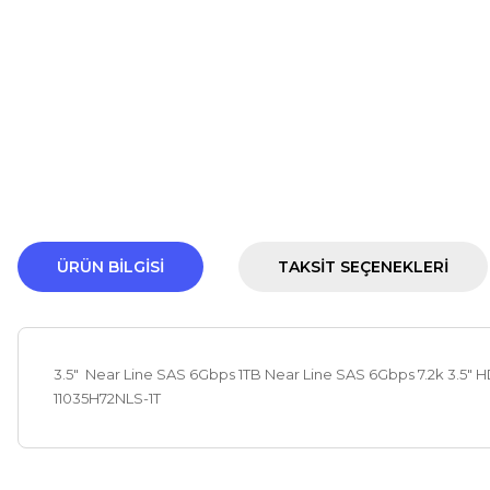
ÜRÜN BILGISI
TAKSIT SEÇENEKLERI
3.5" Near Line SAS 6Gbps 1TB Near Line SAS 6Gbps 7.2k 3.5" H
11035H72NLS-1T