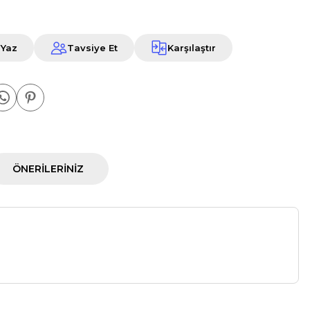
 Yaz
Tavsiye Et
Karşılaştır
ÖNERILERINIZ