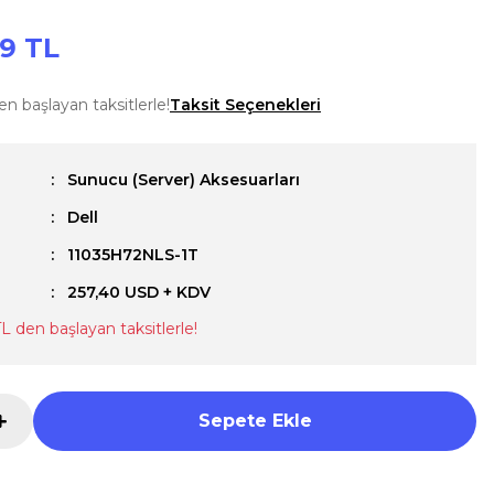
59 TL
n başlayan taksitlerle!
Taksit Seçenekleri
Sunucu (Server) Aksesuarları
Dell
u
11035H72NLS-1T
257,40 USD + KDV
L den başlayan taksitlerle!
Sepete Ekle