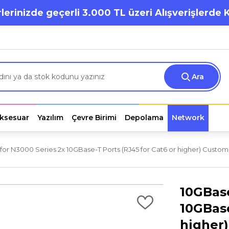
lerinizde geçerli 3.000 TL üzeri Alışverişlerde 
Ara
ksesuar
Yazılım
Çevre Birimi
Depolama
Network
or N3000 Series 2x 10GBase-T Ports (RJ45 for Cat6 or higher) Custome
10GBase
10GBase
higher)