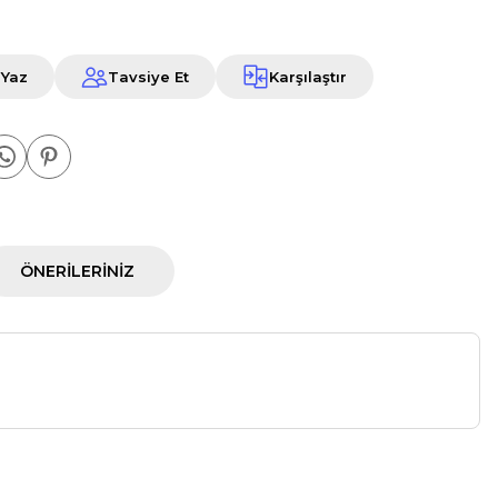
 Yaz
Tavsiye Et
Karşılaştır
ÖNERILERINIZ
a iletebilirsiniz.