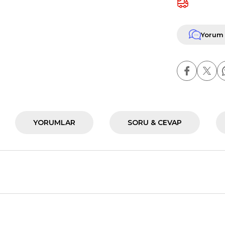
Yorum
YORUMLAR
SORU & CEVAP
nularda yetersiz gördüğünüz noktaları öneri formunu kullanarak tarafımız