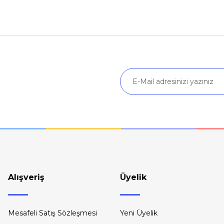
Ürün hakkında henüz soru sorulmamış.
Bu ürüne ilk yorumu siz yapın!
Yorum Yaz
Soru Sor
Gönder
Alışveriş
Üyelik
Mesafeli Satış Sözleşmesi
Yeni Üyelik