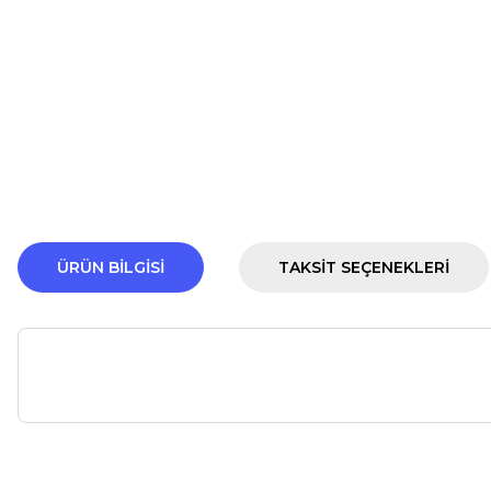
ÜRÜN BILGISI
TAKSIT SEÇENEKLERI
Bu ürünün fiyat bilgisi, resim, ürün açıklamalarında ve diğer ko