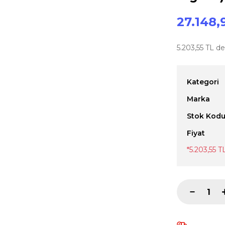
27.148,
5.203,55 TL de
Kategori
Marka
Stok Kod
Fiyat
*5.203,55 T