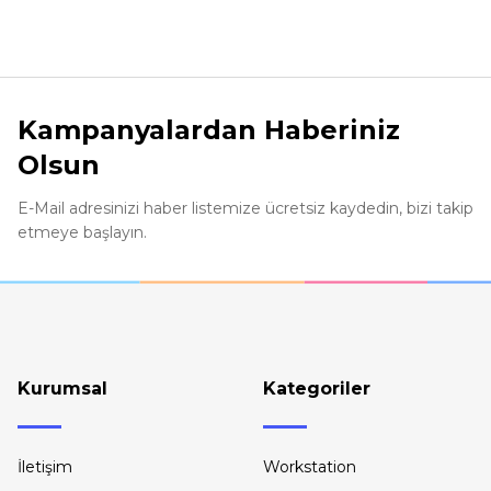
Görüş ve önerileriniz için teşekkür ederiz.
Ürün resmi kalitesiz, bozuk veya görüntülenemiyor.
Ürün açıklamasında eksik bilgiler bulunuyor.
Kampanyalardan Haberiniz
Ürün bilgilerinde hatalar bulunuyor.
Olsun
Ürün fiyatı diğer sitelerden daha pahalı.
Bu ürüne benzer farklı alternatifler olmalı.
E-Mail adresinizi haber listemize ücretsiz kaydedin, bizi takip
etmeye başlayın.
Kurumsal
Kategoriler
İletişim
Workstation