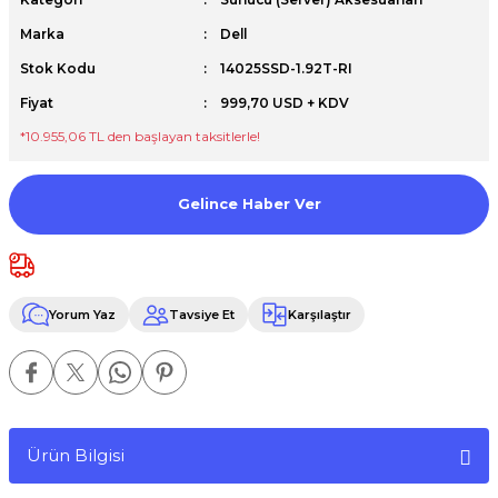
Premium / XPS+GPU
Marka
Dell
Stok Kodu
14025SSD-1.92T-RI
Fiyat
999,70 USD + KDV
*10.955,06 TL den başlayan taksitlerle!
Gelince Haber Ver
Yorum Yaz
Tavsiye Et
Karşılaştır
Ürün Bilgisi