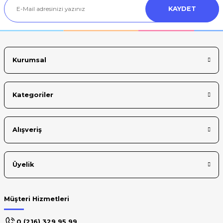
KAYDET
Ürün bilgilerinde hatalar bulunuyor.
Ürün fiyatı diğer sitelerden daha pahalı.
Bu ürüne benzer farklı alternatifler olmalı.
Kurumsal
Kategoriler
Gönder
Alışveriş
Üyelik
Müşteri Hizmetleri
0 (216) 329 95 99