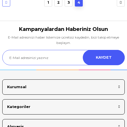
1
2
3
4
Kampanyalardan Haberiniz Olsun
E-Mail adresinizi haber listemize ücretsiz kaydedin, bizi takip etmeye
başlayın.
KAYDET
Kurumsal
Kategoriler
Alışveriş