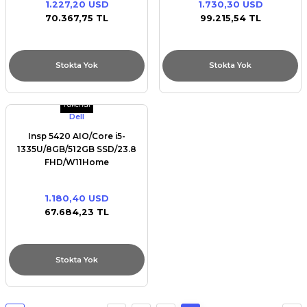
1.227,20 USD
1.730,30 USD
Premium / XPS+GPU
70.367,75 TL
99.215,54 TL
Stokta Yok
Stokta Yok
Tükendi
Dell
Insp 5420 AIO/Core i5-
1335U/8GB/512GB SSD/23.8
FHD/W11Home
1.180,40 USD
67.684,23 TL
Stokta Yok